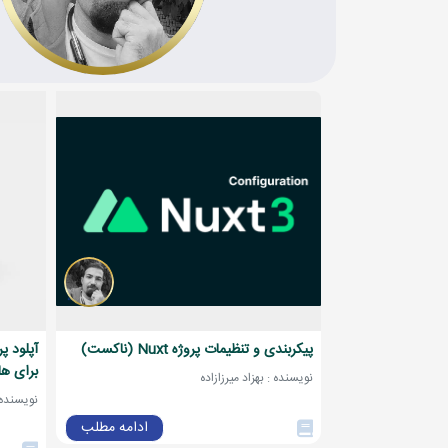
پیکربندی و تنظیمات پروژه Nuxt (ناکست)
آپلود پ
برای ه
نویسنده : بهزاد میرزازاده
نویسنده :
ادامه مطلب