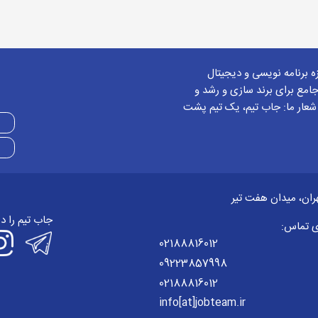
زه برنامه نویسی و دیجیتال
امع برای برند سازی و رشد و
 شعار ما: جاب تیم، یک تیم پشت
ران، میدان هفت تیر
جاب تیم را د
ی تماس:
02188816012
09223857998
02188816012
info[at]jobteam.ir