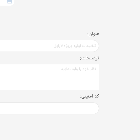
عنوان:
توضیحات:
کد امنیتی: