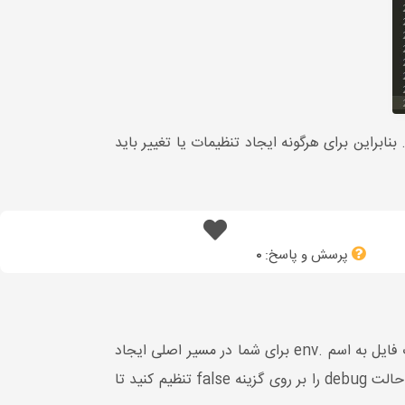
 ساختار لاراول دارد تمام تنظیمات در پوشه config قرار داده شده است. بنابراین برای هرگونه ایجاد تنظیمات یا تغییر باید
پرسش و پاسخ:
0
به صورت پیش فرض از کتابخانه DotEnv که برای زبان php می باشد استفاده می کند در هنگام نصب لاراول یک فایل به اسم .env برای شما در مسیر اصلی ایجاد
می شود که برای ایجاد تنظیمات و دسترسی به آن در هر نقطه ای بسیار مفید می باشد. اخطار در پروژه های آنلاین حتما حالت debug را بر روی گزینه false تنظیم کنید تا