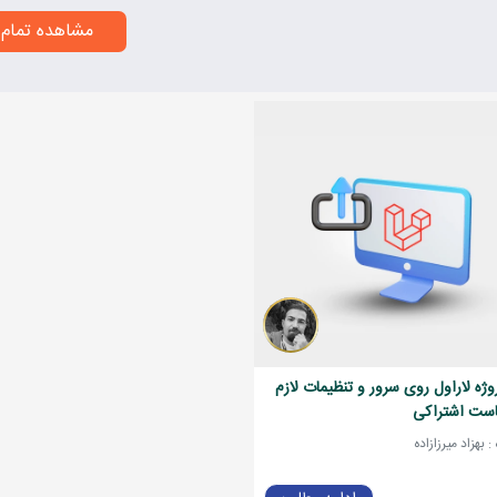
مشاهده تمام 
روژه لاراول روی سرور و تنظیمات لازم
است اشتراکی
 بهزاد میرزازاده