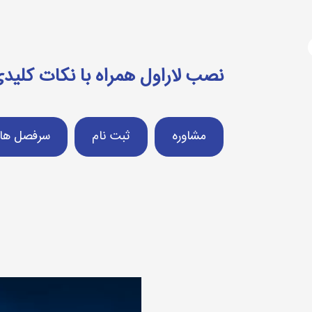
آژانس دیجیتال مارکتینگ
دوره های آموزشی
برنامه نویسی
فریمورک لاراول (laravel)
نصب لاراول همراه با نکات کلید
مشاوره
ثبت نام
سرفصل ها