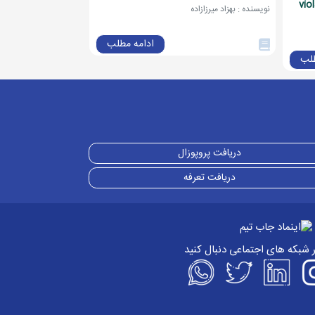
vio
با نکات کلیدی
نویسنده : بهزاد میرزازاده
نویسنده : بهزاد میرزازاده
ادامه مطلب
طلب
دریافت پروپوزال
دریافت تعرفه
ر شبکه های اجتماعی دنبال کنید