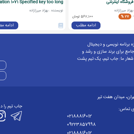
وشگاه اینترنتی
lation 1071 Specified key too long
زاد میرزازاده
نویسنده : بهزاد میرزازاده
27 %
562,100 تومان
ادامه مطلب
ادامه م
اربری
خود شود
زه برنامه نویسی و دیجیتال
2
امع برای برند سازی و رشد و
 شعار ما: جاب تیم، یک تیم پشت
ه شده برای شما کاربردی نداشته بهتر از محیط داکر استفاده کنید
ب کاربری
خود شود
ران، میدان هفت تیر
جاب تیم را د
ی تماس:
02188816012
09223857998
02188816012