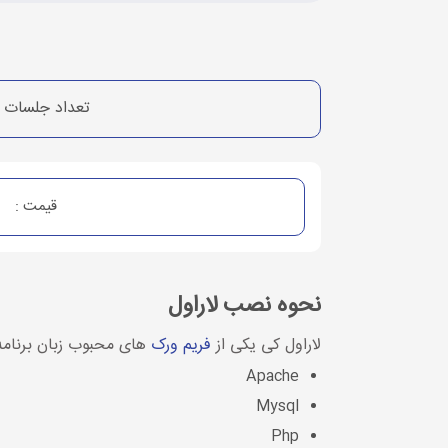
تعداد جلسات 
قیمت :
نحوه نصب لاراول
لاراول کی یکی از
فریم ورک
های محبوب زبان برنامه نوسی php می باشد نیازمند یک سری از این برنامه های می با
Apache
Mysql
Php