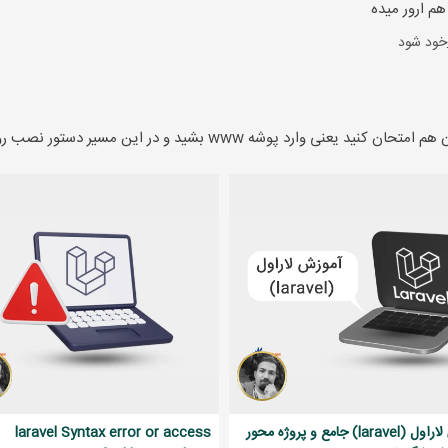
 هم ارور میده
خود شود
ارد پوشه www بشید و در این مسیر دستور نصب رو وارد کنید
ری
خود شود
یا کلا به شکل دیگه ای بتونم لاراول رو نصب کنم؟ اگه هست ممنون میشم
خود شود
جرا کنید
ری
خود شود
آموزش لاراول (laravel) جامع و پروژه محور
laravel Syntax error or access