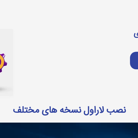
نصب لاراول همراه با نکات کلیدی
ی
نصب لاراول نسخه های مختلف