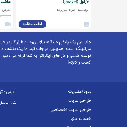
لاراول (laravel)
ساخت فر
نویسنده : بهزاد میرزازاده
مدرس : به
2023-03-04
0936573...
700,000
از این ادرس https://github.com/laravel/framework/tree/10.x کلون کردم اما انگار ناقص هست.فایل vendor نداره
ادامه مطلب
برای ثبت پاسخ باید وارد
حساب ک
جاب تیم یک پلتفرم خلاقانه برای ورود به بازار کار در حو
023-03-04
مارکتینگ است. همچنین در جاب تیم، ما یک نقشه راه ج
بهزاد میرزازاده
توسعه کسب و کار های اینترنتی به شما ارائه می دهیم.
اگر هیچکدوم از روشهای گفت
کسب و کارته!
برای ثبت پاسخ باید وارد
حسا
ورود/عضویت
آدرس : ته
طراحی سایت
شماره ها
طراحی سایت اختصاصی
خدمات سئو