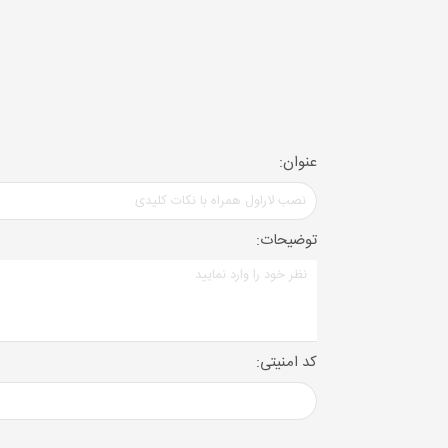
بستگی به سیستم عاملی که استفاده می کنید یکی
مورد نیاز برای اجرای این برنامه ها می باشد. پس 
PHP >= 7.2.0
BCMath PHP Extension
Ctype PHP Extension
عنوان:
JSON PHP Extension
Mbstring PHP Extension
توضیحات:
OpenSSL PHP Extension
PDO PHP Extension
Tokenizer PHP Extension
XML PHP Extension
کد امنیتی:
برای نصب و
طراحی سایت لاراول
و همچنین پکیج های php به
لاراول دانلود و آماده استفاده شود کد ذیل را وارد ک
copy