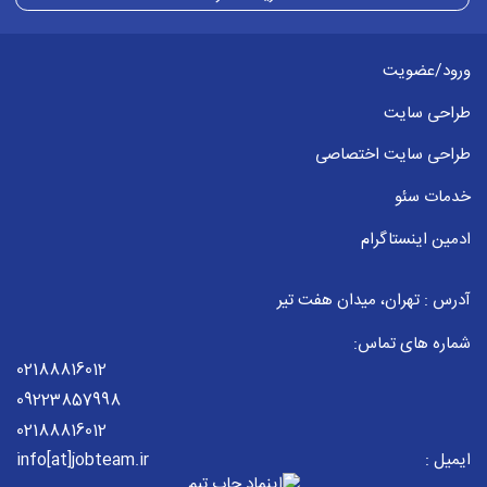
ورود/عضویت
طراحی سایت
طراحی سایت اختصاصی
خدمات سئو
ادمین اینستاگرام
آدرس : تهران، میدان هفت تیر
شماره های تماس:
02188816012
09223857998
02188816012
ایمیل :
info[at]jobteam.ir