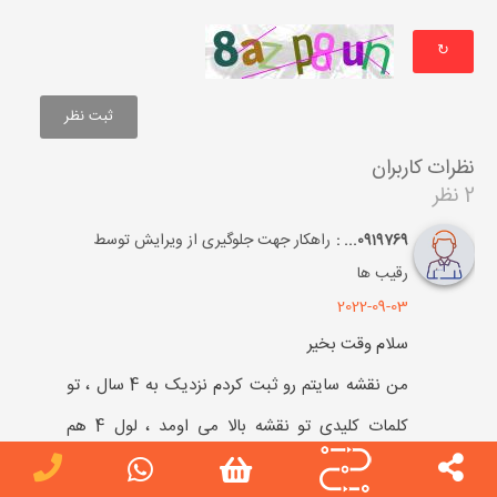
↻
نظرات کاربران
2 نظر
راهکار جهت جلوگیری از ویرایش توسط
0919769... :
رقیب ها
2022-09-03
سلام وقت بخیر
من نقشه سایتم رو ثبت کردم نزدیک به 4 سال ، تو
کلمات کلیدی تو نقشه بالا می اومد ، لول 4 هم
هستم ، رقیب ها میان ادیت میزنن و مثلا عکس