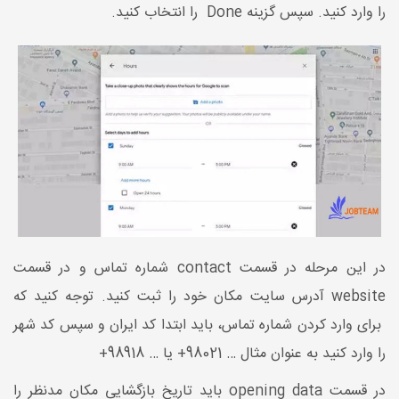
را وارد کنید. سپس گزینه Done را انتخاب کنید.
در این مرحله در قسمت contact شماره تماس و در قسمت
website آدرس سایت مکان خود را ثبت کنید. توجه کنید که
برای وارد کردن شماره تماس، باید ابتدا کد ایران و سپس کد شهر
را وارد کنید به عنوان مثال … 98021+ یا … 98918+
در قسمت opening data باید تاریخ بازگشایی مکان مدنظر را