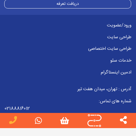
دریافت تعرفه
ورود/عضویت
طراحی سایت
طراحی سایت اختصاصی
خدمات سئو
ادمین اینستاگرام
آدرس : تهران، میدان هفت تیر
شماره های تماس:
02188816012
09223857998
02188816012
ایمیل :
info[at]jobteam.ir