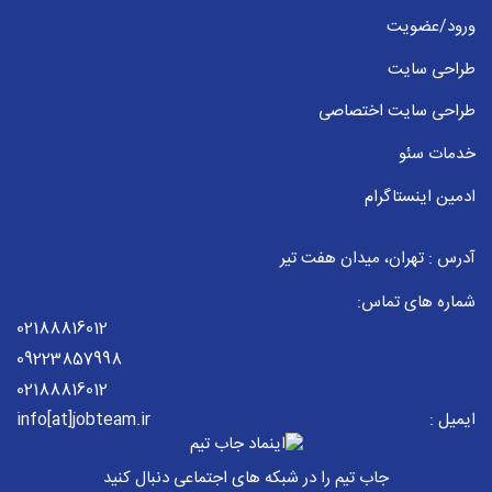
ورود/عضویت
طراحی سایت
طراحی سایت اختصاصی
خدمات سئو
ادمین اینستاگرام
آدرس : تهران، میدان هفت تیر
شماره های تماس:
02188816012
09223857998
02188816012
ایمیل :
info[at]jobteam.ir
جاب تیم را در شبکه های اجتماعی دنبال کنید