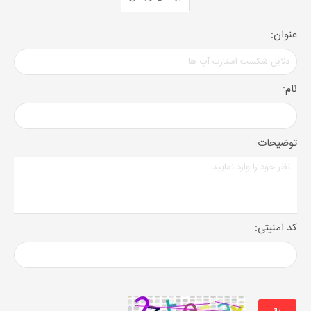
عنوان:
نام:
توضیحات:
کد امنیتی: