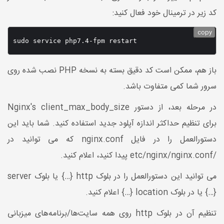
کد زیر در ترمینال خود فعال کنید:
copy
sudo service php7.4-fpm restart
باز هم، ممکن است کد دقیق بسته به نسخه PHP نصب شده روی
سرور شما کمی متفاوت باشد.
در مرحله بعد، از دستور Nginx's client_max_body_size
برای تنظیم حداکثر اندازه آپلود جدید استفاده کنید. شما باید این
دستورالعمل را در فایل nginx.conf که می توانید در
/etc/nginx/nginx.conf پیدا کنید، اعلام کنید.
می توانید این دستورالعمل را در بلوک http {…} یا بلوک server
{…} یا در بلوک location {…} اعلام کنید.
تنظیم آن در بلوک http روی همه سایت‌ها/برنامه‌های میزبانی