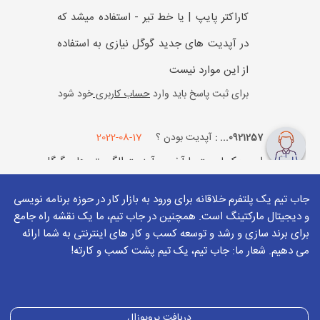
کاراکتر پایپ | یا خط تیر - استفاده میشد که
در آپدیت های جدید گوگل نیازی به استفاده
از این موارد نیست
برای ثبت پاسخ باید وارد
حساب کاربری
خود شود
آپدیت بودن ؟
2022-08-17
0921257... :
این چک لیست با آخرین آپدیت الگوریتم های گوگل
تطابق دارد و می توانیم از آن برای محتوا سایتمون
جاب تیم یک پلتفرم خلاقانه برای ورود به بازار کار در حوزه برنامه نویسی
الان استفاده کنیم ؟
و دیجیتال مارکتینگ است. همچنین در جاب تیم، ما یک نقشه راه جامع
برای برند سازی و رشد و توسعه کسب و کار های اینترنتی به شما ارائه
برای ثبت پاسخ باید وارد
حساب کاربری
خود شود
می دهیم. شعار ما: جاب تیم، یک تیم پشت کسب و کارته!
2022-08-17
بهزاد میرزازاده
این مورد صد در صدی نیست که بگیم فلان
دریافت پروپوزال