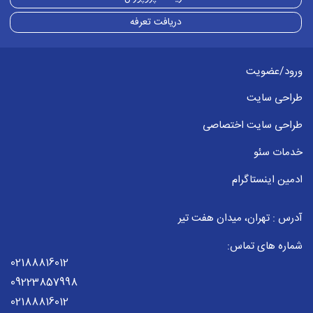
مورد بعد از آپدیت حتما در نتایج تاثیر خواهد
دریافت تعرفه
داشت برای همین چک لیست سئو دائم در
آپدیت خواهد توسط تیم ما
ورود/عضویت
برای ثبت پاسخ باید وارد
حساب کاربری
خود شود
طراحی سایت
طراحی سایت اختصاصی
خدمات سئو
ادمین اینستاگرام
آدرس : تهران، میدان هفت تیر
شماره های تماس:
02188816012
09223857998
02188816012