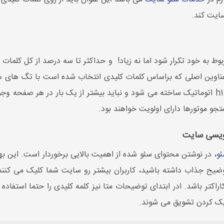
سایت کند.
بوط به خود تکرار شود اما نه زیاد! و حداکثر تا سه درصد از کل کلمات
h3 , h4, h5 , h6, h7 که در سایت جاب تیم تگ h1 اتوماتیک ساخته می شود و نباید بیشتر از یک 
جو موتورها دارای اولویت خواهند بود.
نویسی سایت
و
، در نوشتن محتوای سئو شده از اهمیت بالایی برخوردار است. این بهی
یح جذاب داشته باشید، کاربران بیشتر رو سایت شما کلیک می کنند. در
ید. همچنین متای محتوای شما حاوی ١٠٠ تا١٥٠ کاراکتر باشد. ادر ابتدای توضیحات متا نیز کلمه کلی
کلیک کردن تشویق می شوند.