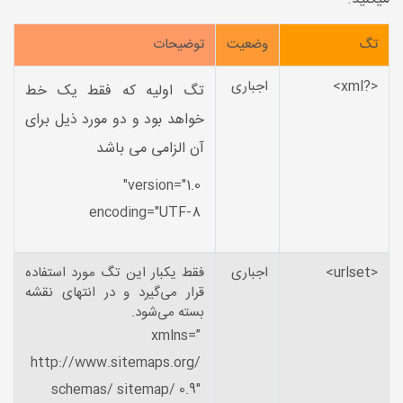
تگ
وضعیت
توضیحات
<?xml>
اجباری
تگ اولیه که فقط یک خط
خواهد بود و دو مورد ذیل برای
آن الزامی می باشد
version="1.0"
encoding="UTF-8
<urlset>
اجباری
فقط یکبار این تگ مورد استفاده
قرار می‌گیرد و در انتهای نقشه
بسته می‌شود.
xmlns=”
http://www.sitemaps.org/
schemas/ sitemap/ 0.9″