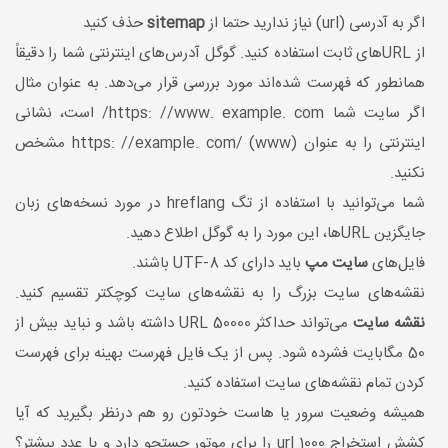
اگر به آدرسی (url) نیاز ندارید حتما از
sitemap
حذف کنید
از URL‌های ثابت استفاده کنید. گوگل آدرس‌های اینترنتی شما را دقیقاً
همانطور که فهرست شده‌اند مورد بررسی قرار می‌دهد. به عنوان مثال
اگر سایت شما https: //www. example. com/ است، نشانی
اینترنتی را به عنوان https: //example. com/ (www) مشخص
نکنید.
شما می‌توانید با استفاده از تگ hreflang در مورد نسخه‌های زبان
جایگزین URL‌ها، این مورد را به گوگل اطلاع دهید.
فایل‌های
سایت مپ
باید دارای کد UTF-8 باشند.
نقشه‌های سایت بزرگ را به نقشه‌های سایت کوچکتر تقسیم کنید.
نقشه سایت
می‌تواند حداکثر 50000 URL داشته باشد و نباید بیش از
50 مگابایت فشرده شود. پس از یک فایل فهرست بهینه برای فهرست
کردن تمام نقشه‌های سایت استفاده کنید.
همیشه وضعیت سرور یا هاست خودتون رو هم درنظر بگیرید که آیا
کشش استخراج 1000 url را برای موتور جستجو دارد و یا عدد بیشتر؟