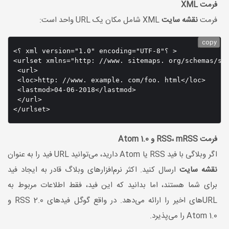
فرمت XML
فرمت
نقشه سایت
XML شامل مکان یک URL واحد است:
copy
<؟ xml version="1.0" encoding="UTF-8"؟ >

<urlset xmlns="http: //www. sitemaps. org/schemas/sit
 <url>

 <loc>http: //www. example. com/foo. html</loc>

 <lastmod>04-06-2018</lastmod>

 </url>

فرمت RSS، mRSS و Atom 1.0
اگر وبلاگی با فید RSS یا Atom دارید، می‌توانید URL فید را به عنوان
نقشه سایت
ارسال کنید. اکثر نرم‌افزار‌های وبلاگ قادر به ایجاد فید
برای شما هستند، اما بدانید که این فید، فقط اطلاعات مربوط به
URL‌های اخیر را ارائه می‌دهد. در واقع گوگل فید‌های RSS 2.0 و
Atom 1.0 را می‌پذیرد.