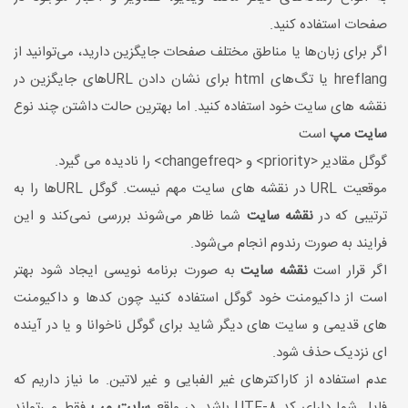
صفحات استفاده کنید.
اگر برای زبان‌ها یا مناطق مختلف صفحات جایگزین دارید، می‌توانید از
hreflang یا تگ‌های html برای نشان دادن URL‌های جایگزین در
نقشه­ های سایت خود استفاده کنید. اما بهترین حالت داشتن چند نوع
سایت مپ
است
گوگل مقادیر <priority> و <changefreq> را نادیده می گیرد.
موقعیت URL در نقشه­ های سایت مهم نیست. گوگل URL‌ها را به
ترتیبی که در
نقشه سایت
شما ظاهر می‌شوند بررسی نمی‌کند و این
فرایند به صورت رندوم انجام می‌شود.
اگر قرار است
نقشه سایت
به صورت برنامه نویسی ایجاد شود بهتر
است از داکیومنت خود گوگل استفاده کنید چون کدها و داکیومنت
های قدیمی و سایت های دیگر شاید برای گوگل ناخوانا و یا در آینده
ای نزدیک حذف شود.
عدم استفاده از کاراکتر‌های غیر الفبایی و غیر لاتین. ما نیاز داریم که
فایل شما دارای کد UTF-8 باشد. در واقع
سایت مپ
فقط می‌تواند