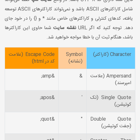
شامل کاراکتر‌های ASCII باشد و نمی‌تواند کاراکتر‌های ASCII توسعه
یافته، کد‌های کنترلی و کاراکتر‌های خاص مانند * و {} را در خود جای
دهد. توجه کنید که اگر URL
نقشه سایت
شما حاوی این کاراکتر‌ها
باشد، هنگام ثبت آن با خطا مواجه خواهید شد.
Character (کاراکتر)
Symbol
Escape Code (علامت
(نشانه)
کد در html)
Ampersand (علامت
&
&amp;
امپرسند)
Single Quote (تک
'
&apos;
کوتیشن)
&quot;
"
Double Quote
(جفت کوتیشن)