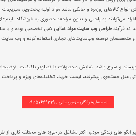
ه بندی پیشرفته و سیستم
ش انواع کالاهای روزمره و خانگی مانند مواد اولیه پخت‌وپز، سبزیجات و
:
بله
◀ اتصال درگاه پرداخت:
بله
فراد می‌توانند به راحتی و بدون مراجعه حضوری به فروشگاه، آیتم‌های 
یبانی فنی:
1ساله
◀ سیستم باشگاه مشتریان:
بله
د که فرآیند
طراحی وب سایت مواد غذایی
کمی تخصصی بوده و با سایر 
ن تحویل:
40 روز کار
◀ دسته بندی پیشرفته و س
متخصصان توسعه وب‌سایت‌های تجاری استفاده کرده و وب سایت خود ر
کامنت:
بله
◀ سیستم حسابداری پیشرفته:
خی
ربرپسند و سریع باشد. نمایش محصولات با تصاویر باکیفیت، توضیحات 
◀ سیستم ارسال با پیک:
خیر
ناتی مثل جستجوی پیشرفته، لیست خرید، تخفیف‌های ویژه و پرداخت ام
◀ پشتیبانی فنی:
1ساله
◀ زمان تحویل:
40 روز کاری
یه مشاوره رایگان مهمون مایی : 09357669329
ر الگو های زندگی مردم، اکثر مشاغل در حوزه های مختلف کاری از