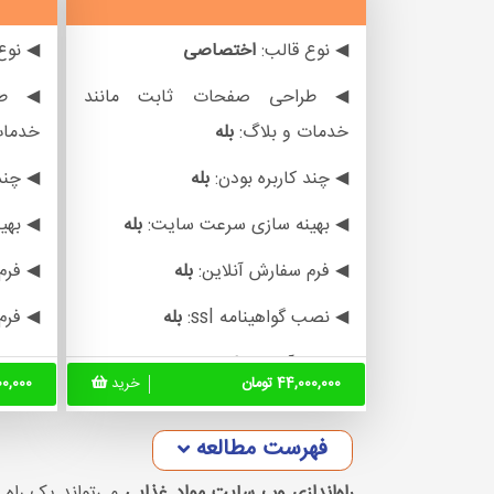
◀ نوع قالب:
اختصاصی
◀ نوع
◀ طراحی صفحات ثابت مانند
◀ طر
خدمات و بلاگ:
بله
خدمات
◀ چند کاربره بودن:
بله
◀ چند 
◀ بهینه سازی سرعت سایت:
بله
◀ بهی
◀ فرم سفارش آنلاین:
بله
◀ فرم
◀ نصب گواهینامه ssl:
بله
◀ فرم
◀ چت آنلاین:
بله
◀ نصب 
44,000,000 تومان
خرید
,000,000
◀ سیستم باشگاه مشتریان:
خیر
◀ چت 
فهرست مطالعه
◀ فرم اخذ نمایندگی:
خیر
◀ سیس
راه‌اندازی وب سایت مواد غذایی
می‌تواند یک راه 