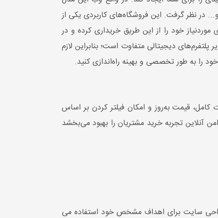
... در نظر گرفت. این فروشگاه‌های کاربردی یکی از
◀ اتصال درگاه پرداخت:
بله
موردنیاز خود را از این طریق خریداری کرده و در
◀ سیستم باشگاه مشتریان:
بله
پلتفرم‌های دیجیتالی متفاوت است؛ بنابراین لازم
یستم
◀ لیست علاقه مندی و جستجوی
ا به طور تخصصی و بهینه راه‌اندازی کنید.
حرفه ای:
بله
ر
◀ دسته بندی پیشرفته و سیستم
کامل، قیمت به‌روز و امکان فیلتر کردن بر اساس
کامنت:
بله
ن آنلاین تجربه خرید مشتریان را بهبود می‌بخشد
◀ سیستم حسابداری پیشرفته:
بله
◀ سیستم ارسال با پیک:
بله
◀ پشتیبانی فنی:
1ساله
◀ زمان تحویل:
40 روز کاری
 طراحی سایت برای اهداف مشخص خود استفاده می