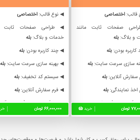
 قالب:
اختصاصی
◀ نوع قالب:
اختصاصی
احی صفحات ثابت مانند
◀ طراحی صفحات ثابت ما
 و بلاگ:
بله
خدمات و بلاگ:
بله
کاربره بودن:
بله
◀ چند کاربره بودن:
بله
نه سازی سرعت سایت:
بله
◀ بهینه سازی سرعت سایت:
بله
 سفارش آنلاین:
بله
◀ سیستم کد تخفیف:
بله
 اخذ نمایندگی:
بله
◀ فرم سفارش آنلاین:
بله
گواهینامه ssl:
بله
◀ ویژگی محصول(سایز، رنگ،
77 تومان
خرید
66,000,000 تومان
خر
و...):
بله
آنلاین:
بله
◀ نصب گواهینامه ssl:
بله
تم باشگاه مشتریان:
بله
◀ چت آنلاین:
بله
عالی برای رونق کسب ‌و کار شما باشد و فرصت‌ها و موقعیت‌های جدی