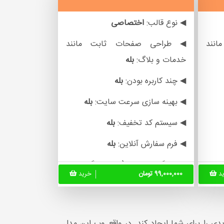
◀ نوع قالب:
اختصاصی
نند
◀ طراحی صفحات ثابت مانند
خدمات و بلاگ:
بله
◀ چند کاربره بودن:
بله
◀ بهینه سازی سرعت سایت:
بله
◀ سیستم کد تخفیف:
بله
◀ فرم سفارش آنلاین:
بله
 وزن
◀ ویژگی محصول(سایز، رنگ، وزن
ید
99,000,000 تومان
خرید
و...):
بله
◀ نصب گواهینامه ssl:
بله
◀ چت آنلاین:
بله
دی را برای شما ایجاد کند. در واقع وب این مدل