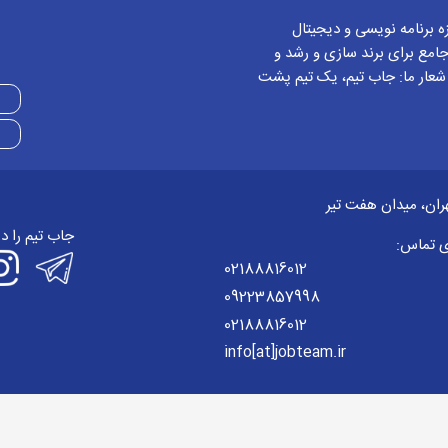
زه برنامه نویسی و دیجیتال
امع برای برند سازی و رشد و
 شعار ما: جاب تیم، یک تیم پشت
ران، میدان هفت تیر
جاب تیم را د
ی تماس:
02188816012
09223857998
02188816012
info[at]jobteam.ir