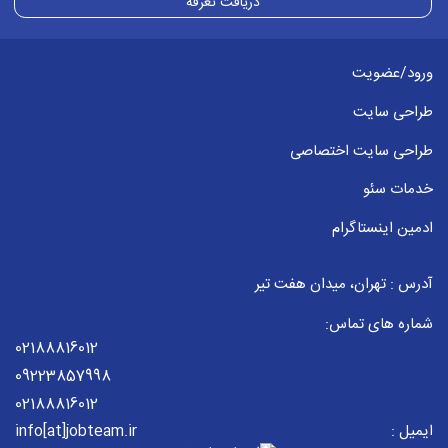
دریافت تعرفه
ورود/عضویت
طراحی سایت
طراحی سایت اختصاصی
خدمات سئو
ادمین اینستاگرام
آدرس : تهران، میدان هفت تیر
شماره های تماس:
02188816012
09223857998
02188816012
ایمیل :
info[at]jobteam.ir