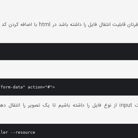
برای آپلود تصویر شما احتیاج دارید تا فرم مورد
/form-data" action="#">
بر فرض مثال که ما می خواهیم یک فرم با یک input از نوع فایل را داشته باشیم تا ی
ller --resource