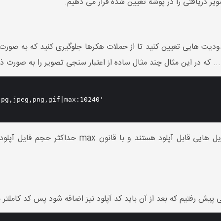
. که در این مثال چند مثال ساده از اعتبار سنجی تصویر را به صورت ذ
pg,jpeg,png,gif|max:10240'

ه بعد از آن باید کد آپلود نیز اضافه شود پس کد کاملتر متد store به صورت ذیل خواهد 