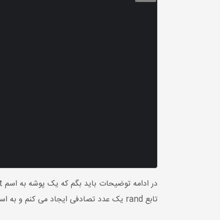
در ادامه توضیحات باید بگم که یک پوشه به اسم post در مسیر public
تابع rand یک عدد تصادفی ایجاد می کنم و به اسم فایل اضافه می کنم تا تصویر با اسم تکراری آپلود نشود.