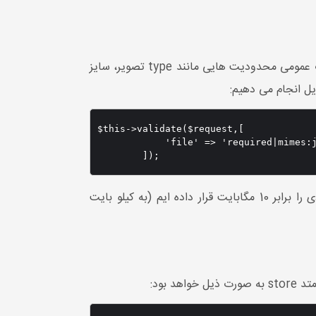
برای تصاویر آپلودی به دلخواه خود می توانید محدودیت هایی تعیین کنید تا از حملات هکرها جلوگیری کنید که به صورت عمومی محدودیت هایی مانند type تصویر، سایز
یل انجام می دهیم:
$this->validate($request,[

            'file' => 'required|mimes:j
        ]);
که با نوع mimes تعیین کرده ایم که چه نوع فایل هایی قابل آپلود هستند و با قانون max حداکثر حجم فایل آپلودی را برابر 10 مگابایت قرار داده ایم (به کیلو بایت
بود: