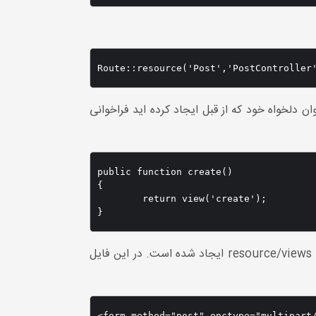
Route::resource('Post','PostController
 Post/create به متد create این کنترلر دسترسی خواهید داشت در این متد یک view را با عنوان دلخواه خود که از قبل ایجاد کرده اید فراخوانی
public function create()

{

	return view('create');

}
ما در این مثال فایل های خود را در مسیرهای اصلی ایجاد کرده ایم در این مثال فایل create.blade.php در مسیر اصلی resource/views ایجاد شده است. در این فایل
<form method="post" enctype="multipart/