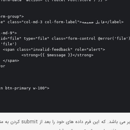
>

strong>


