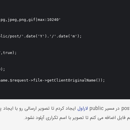


pg,jpeg,png,gif|max:10240'

لاراول
ایجاد کردم تا تصویر ارسالی رو با ایجاد پ