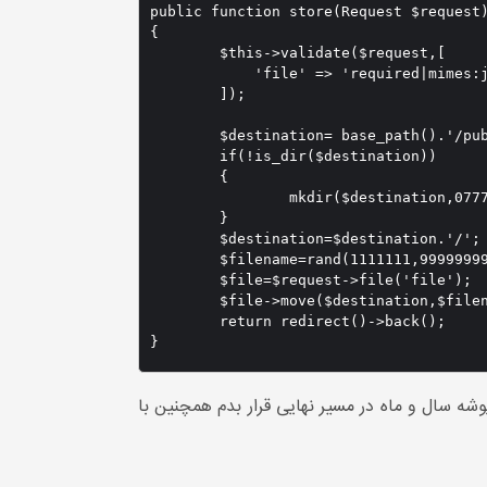
public function store(Request $request)
{

	$this->validate($request,[

            'file' => 'required|mimes:j
        ]);

	$destination= base_path().'/public/post/'.date('Y').'/'.date('m');

	if(!is_dir($destination))

	{

		mkdir($destination,0777,true);

	}

	$destination=$destination.'/';

	$filename=rand(1111111,99999999);

	$file=$request->file('file');

	$file->move($destination,$filename.$request->file->getClientOriginalName());

	return redirect()->back();

}
وشه سال و ماه در مسیر نهایی قرار بدم همچنین با