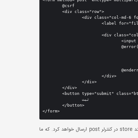
	@csrf

	<div class="row">

		<div class="col-md-6 form-group">

			<label for="file" class="col-md-3 col-form-label">فایل ضمیمه</label>

			<div class="col-md-9">

				<input id="file" type="file" class="form-control @error('file') is-invalid @enderror" name="file">

				@error('file')

					<span class="invalid-feedback" role="alert"
						<strong>{{ $message }}</
					</span>
				@enderror

			</div>

		</div>

	</div>

	<button type="submit" class="btn btn-primary w-100">

		ثبت

	</button>

</form>
در این مثال input با عنوان فایل برای آپلود تصویر می باشد. که این فرم داده های خود را بعد از submit کردن به متد store در کنترلر post ارسال خواهد کرد. که ما