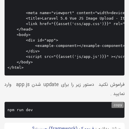
        <meta name="viewport" content="width=device-w
        <title>Laravel 5.6 Vue JS Image Upload - ItSo
        <link href="{{asset('css/app.css')}}" rel="st
    </head>

    <body>

        <div id="app">

            <example-component></example-component>

        </div>

        <script src="{{asset('js/app.js')}}" ></scrip
    </body>

</html>
فراموش نکنید دستور زیر را برای update شدن app.js وارد
نمایید .
copy
npm run dev