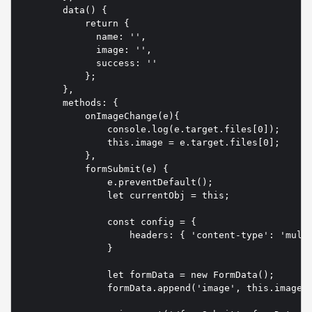
        data() {

            return {

              name: '',

              image: '',

              success: ''

            };

        },

        methods: {

            onImageChange(e){

                console.log(e.target.files[0]);

                this.image = e.target.files[0];

            },

            formSubmit(e) {

                e.preventDefault();

                let currentObj = this;

                const config = {

                    headers: { 'content-type': 'multi
                }

                let formData = new FormData();

                formData.append('image', this.image);