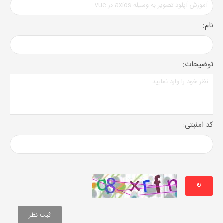
نام:
توضیحات:
کد امنیتی:
↻