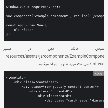
window.Vue = require('vue');

Vue.component('example-component', require('./compone
const app = new Vue({

    el: '#app'

});
سپس مانند ذیل در مسیر
resources/assets/js/components/ExampleCompone
nt.vue کامپوننت مورد نظر را ایجاد میکنیم.
copy
<template>

    <div class="container">

        <div class="row justify-content-center">

            <div class="col-md-8">

                <div class="card">

                    <div class="card-header">Laravel 