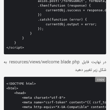
                axios.post('/formSubmit', formData, c
                .then(function (response) {

                    currentObj.success = response.dat
                })

                .catch(function (error) {

                    currentObj.output = error;

                });

            }

        }

    }

</script>
در نهایت فایل resources/views/welcome.blade.php به
شکل زیر تغییر دهید
copy
<!DOCTYPE html>

<html>

    <head>

        <meta charset="utf-8">

        <meta name="csrf-token" content="{{ csrf_toke
        <meta http-equiv="X-UA-Compatible" content="I