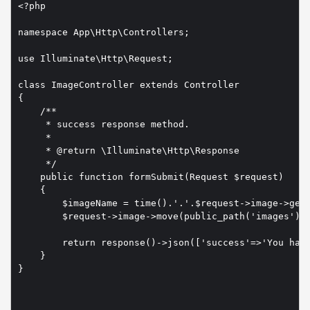
<?php

namespace App\Http\Controllers;

use Illuminate\Http\Request;

class ImageController extends Controller

{

    /**

     * success response method.

     *

     * @return \Illuminate\Http\Response

     */

    public function formSubmit(Request $request)

    {

    	$imageName = time().'.'.$request->image->getClientOriginalExtension();

        $request->image->move(public_path('images'), 
    	return response()->json(['success'=>'You have successfully upload image.']);

    }

}
