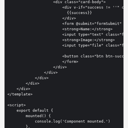
                    <div class="card-body">

                        <div v-if="success != ''" cla
                          {{success}}

                        </div>

                        <form @submit="formSubmit" en
                        <strong>Name:</strong>

                        <input type="text" class="for
                        <strong>Image:</strong>

                        <input type="file" class="for
                        <button class="btn btn-succes
                        </form>

                    </div>

                </div>

            </div>

        </div>

    </div>

</template>

<script>

    export default {

        mounted() {

            console.log('Component mounted.')

        },
