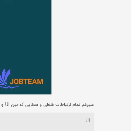
علیرغم تمام ارتباطات شغلی و معنایی که بین UI و UX وجود دارد، از برخی نظرها باهم فرق دارند.
UI