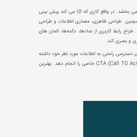
هنگام تجزیه و تحلیل عملکرد UI در مقابل UX، رابط کاربری (UI) رویکرد فنی تر دارد که تعامل کاربر با سیستم را بهبود می بخشد. در واقع کاری که UI می کند پیش بینی
ورودی های خاصی است که آنها را به جایی که نیاز دارند می رساند. UI بخشی از UX است. همچنین طراحی ظاهری، معماری اطلاعات و طراحی
ای کاربر ایجاد کند. طراح رابط کاربری از نمادها، دکمه‌ها، المان های
ری و بصری کند.
دسترسی راحتی به اطلاعات مورد نظر خود داشته
باشد؛ یا از المان های بصری مانند دکمه‌های رنگی روشن استفاده می شود تا کاربر بتواند به راحتی دعوت به اقدام CTA (Call TO Action) خاصی را انجام دهد. بهترین