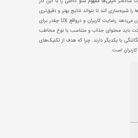
ساده‌تر خیلی‌ها مفهوم سئو داخلی را با این کار
ا شبیه‌سازی کند تا بتواند نتایج بهتر و دقیق‌تری
به کاربران ارائه دهد. در نتایج جستجو ما شاهد پنل دانش (Knowledge Panels) و Rich Snippet هستیم و این نشان می‌دهد رضایت کاربران و درواقع UX چقدر برای
ارکت باید محتوای جذاب و متناسب با نوع مخاطب
د وقت گذشته تاثیر UX در سئو سایت چندین برابر شده است. UX و سئو ارتباط تنگاتنگی با یکدیگر دارند. چرا که هدف از تکنیک‌های