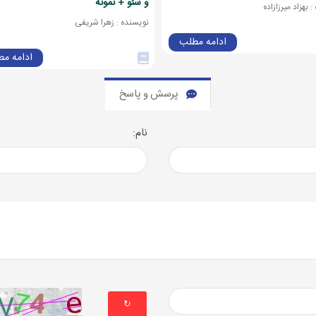
و سئو + نمونه
 بهزاد میرزازاده
نویسنده : زهرا شریفی
ادامه مطلب
ادامه م
پرسش و پاسخ
نام:
↻