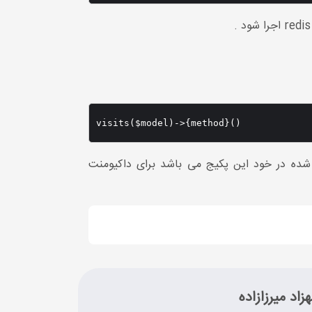
visits($model)->{method}()
واند باشد مثل (user, post , ...) و منظور از method متدهای تعریف شده در خود این پکیج می باشد برای داکیومنت
زاد میرزازاده