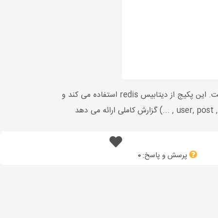
توسط Bader Almutairi برای اتصال شمارنده به هر مدلی ساخته شده است. این پکیج از دیتابیس redis استفاده می کند و
پرسش و پاسخ:
0