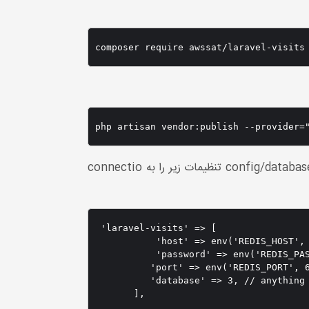
تنظیمات دیتابیس Redis (برای استفاده از این پکیج حتما باید redis بر روی سیستم شما نصب باشد) : در فایل config/database.php تنظیمات زیر را به connectio
 'laravel-visits' => [

           'host' => env('REDIS_HOST', 
           'password' => env('REDIS_PAS
          'port' => env('REDIS_PORT', 6
          'database' => 3, // anything 
       ],