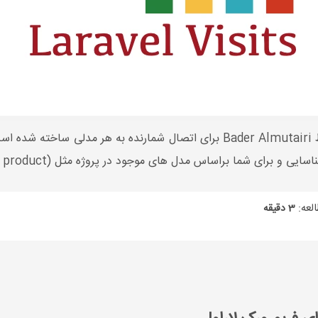
 مدل های موجود در پروژه مثل (user, post , product , ...) گزارش کاملی ارائه می دهد
لعه:
3 دقیقه