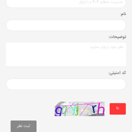
نام:
توضیحات:
کد امنیتی:
↻