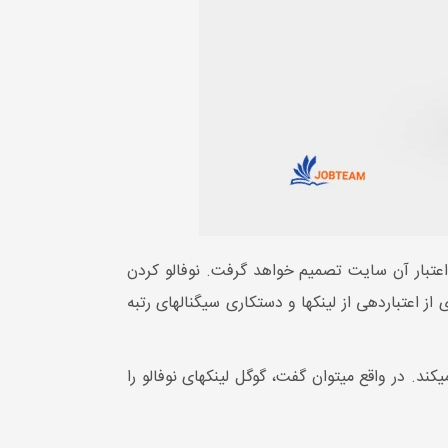
 اعتبار آن سایت تصمیم خواهد گرفت. نوفالو کردن
یک لینک به این معنی است که به گوگل می‌گوییم که این لینک را از این صفحه دنبال نکن. لینک nofollow برای جلوگیری از اعتباردهی از لینک‎ها و دستکاری سیگنال‎های رتبه
این لینک‌ها در رتبه بندی موتور جستجو در URL مقصد تاثیری ندارند زیرا Google PageRank را از طریق آن‌ها منتقل نمی‎کند. در واقع می‎توان گفت، گوگل لینک‎های نوفالو را