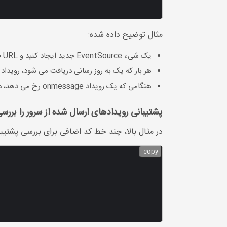
مثال توضیح داده شده:
یک شیء EventSource جدید ایجاد کنید و URL صفحه ارسال کننده به روز رسانی ها را مشخص کنید (در این مثال "demo_sse.php")
هر بار که یک به روز رسانی دریافت می شود، رویداد onemessage رخ می دهد
هنگامی که یک رویداد onmessage رخ می دهد، داده های دریافتی را در عنصر با id = "نتیجه" قرار دهید
پشتیبانی رویدادهای ارسال شده از سرور را بررس
در مثال بالا، چند خط کد اضافی برای بررسی پشتی
copy