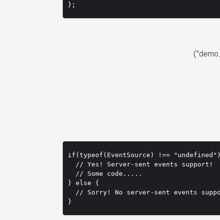
};
if(typeof(EventSource) !== "undefined")
  // Yes! Server-sent events support!

  // Some code.....

} else {

  // Sorry! No server-sent events suppo
}