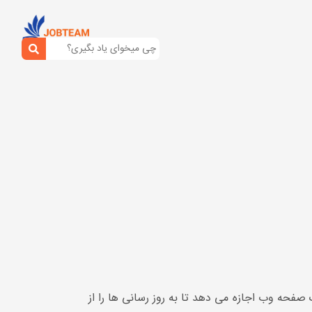
Server Side Even در html : در HTML SSE API رویدادهای ارسال شده از سرور (SSE) به یک صفحه وب اجازه می دهد تا به روز رسانی ها را از