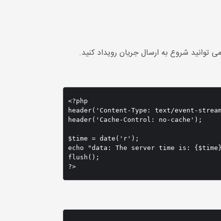
<?php

header('Content-Type: text/event-stream
header('Cache-Control: no-cache');

$time = date('r');

echo "data: The server time is: {$time}
flush();

?>