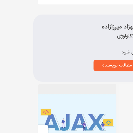
زاد میرزازاده
کنولوژی
 شود
مطالب نویسنده