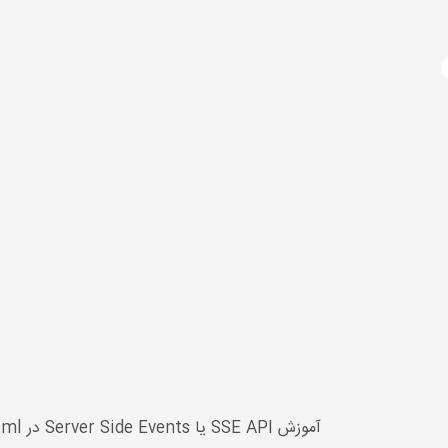
آژانس دیجیتال مارکتینگ
دوره های آموزشی
برنامه نویسی
آموزش html (اچ تی ام ال)