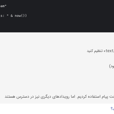
am"

s: " & now())

د)