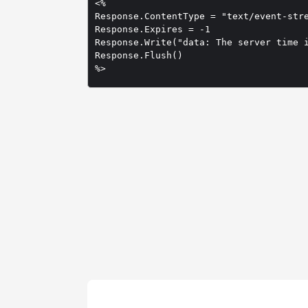
<%

Response.ContentType = "text/event-stre
Response.Expires = -1

Response.Write("data: The server time i
Response.Flush()

%>