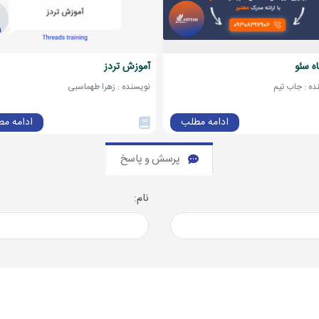
ه سئو
آموزش تردز
نده : جاب تیم
نویسنده : زهرا طهماسبی
ادامه مطلب
ادامه م
پرسش و پاسخ
نام: