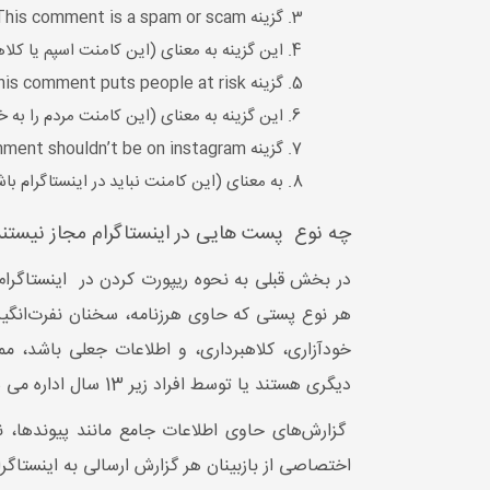
گزینه This comment is a spam or scam
این گزینه به معنای (این کامنت اسپم یا کلاه
گزینه This comment puts people at risk
این گزینه به معنای (این کامنت مردم را به 
گزینه This comment shouldn’t be on instagram
به معنای (این کامنت نباید در اینستاگرام با
چه نوع پست هایی در اینستاگرام مجاز نیستن
در بخش قبلی به نحوه ریپورت کردن در اینستاگرام ا
هر نوع پستی که حاوی هرزنامه، سخنان نفرت‌انگیز،
خودآزاری، کلاهبرداری، و اطلاعات جعلی باشد، 
دیگری هستند یا توسط افراد زیر 13 سال اداره می شوند نیز می‌توانند گزارش شوند. فروش اسلحه، مواد مخدر و خدمات جنسی نیز در این پلتفرم ممنوع است.
گزارش‌های حاوی اطلاعات جامع مانند پیوندها، ن
اختصاصی از بازبینان هر گزارش ارسالی به اینستاگرا