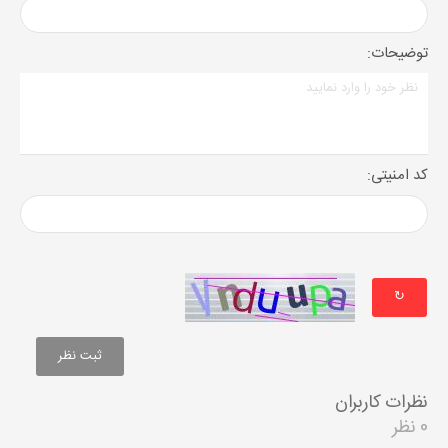
توضیحات:
کد امنیتی:
↻
نظرات کاربران
0 نظر