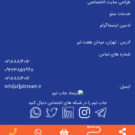
طراحی سایت اختصاصی
خدمات سئو
ادمین اینستاگرام
آدرس : تهران، میدان هفت تیر
شماره های تماس:
02188816012
09223857998
02188816012
ایمیل :
info[at]jobteam.ir
جاب تیم را در شبکه های اجتماعی دنبال کنید