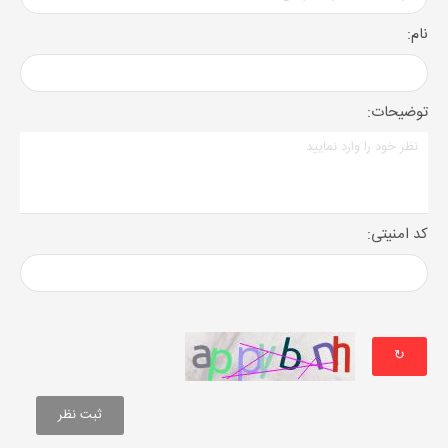
نام:
توضیحات:
کد امنیتی:
↻