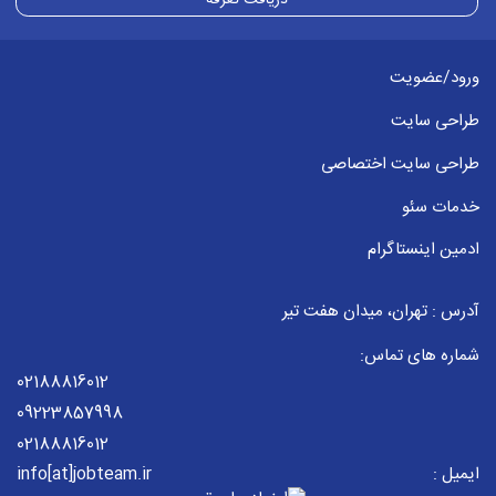
دریافت تعرفه
ورود/عضویت
طراحی سایت
طراحی سایت اختصاصی
خدمات سئو
ادمین اینستاگرام
آدرس : تهران، میدان هفت تیر
شماره های تماس:
02188816012
09223857998
02188816012
ایمیل :
info[at]jobteam.ir