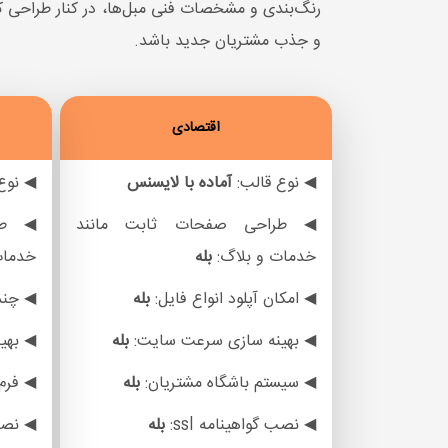
رنگ‌بندی و مشخصات فنی مبل‌ها، در کنار طراحی کا
و جذب مشتریان جدید باشد.
اقتصادی
◀ نوع قالب:
آماده با لایسنس
◀ نوع
◀ طراحی صفحات ثابت مانند
◀ طر
خدمات و بلاگ:
بله
خدمات
◀ امکان آپلود انواع فایل:
بله
◀ چند 
◀ بهینه سازی سرعت سایت:
بله
◀ بهی
◀ سیستم باشگاه مشتریان:
بله
◀ فرم
◀ نصب گواهینامه ssl:
بله
◀ نصب 