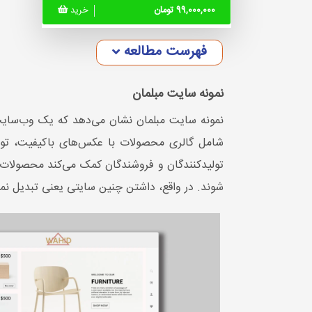
◀ زمان تحویل:
30 روز کار
99,000,000 تومان
خرید
و...):
بله
◀ نصب گواهینامه ssl:
فهرست مطالعه
بله
◀ چت آنلاین:
بله
نمونه سایت مبلمان
◀ اتصال درگاه پرداخت:
بله
نمونه سایت مبلمان نشان می‌دهد که یک وب‌سایت
◀ سیستم باشگاه مشتریان:
بله
شامل گالری محصولات با عکس‌های باکیفیت، توض
تولیدکنندگان و فروشندگان کمک می‌کند محصولات 
◀ لیست علاقه مندی و جستجوی
شوند. در واقع، داشتن چنین سایتی یعنی تبدیل نمایشگاه فیزیکی م
حرفه ای:
بله
◀ دسته بندی پیشرفته و سیستم
کامنت:
بله
◀ سیستم حسابداری پیشرفته:
بله
◀ سیستم ارسال با پیک:
بله