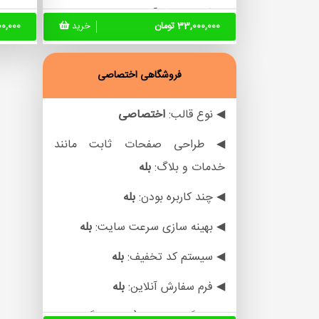
◀ فرم سفارش آنلاین:
خیر
◀ چت 
33,000,000 تومان
خرید
,000,000
◀ فرم اخذ نمایندگی:
خیر
◀ سیس
◀ چت آنلاین:
خیر
◀ فرم
فروشگاهی اختصاصی
◀ اتصال درگاه پرداخت:
خیر
◀ دست
◀ نوع قالب:
اختصاصی
کامنت
◀ طراحی صفحات دسته بندی
◀ طراحی صفحات ثابت مانند
محصول و برند:
خیر
◀ پشت
خدمات و بلاگ:
بله
◀ لیست علاقه مندی و جستجوی
◀ زما
◀ چند کاربره بودن:
بله
حرفه ای:
خیر
◀ بهینه سازی سرعت سایت:
بله
◀ دسته بندی پیشرفته و سیستم
◀ سیستم کد تخفیف:
بله
کامنت:
خیر
◀ فرم سفارش آنلاین:
بله
◀ پشتیبانی فنی:
6ماهه
◀ ویژگی محصول(سایز، رنگ، وزن