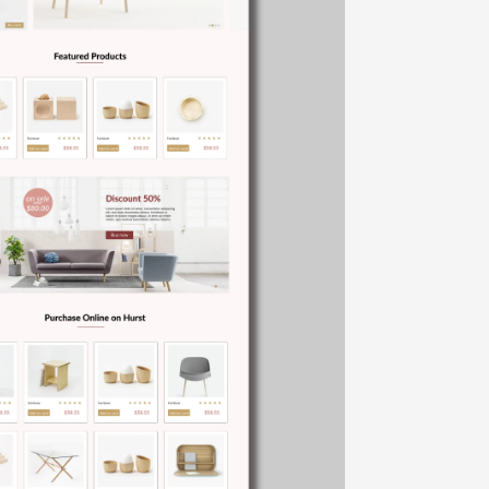
◀ پشتیبانی فنی:
1ساله
◀ زمان تحویل:
40 روز کاری