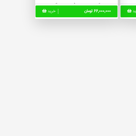
◀ ویژگی محصول(سایز، رنگ، وزن
ید
66,000,000 تومان
خرید
و...):
بله
◀ نصب گواهینامه ssl:
بله
◀ چت آنلاین:
بله
یستم
◀ اتصال درگاه پرداخت:
بله
◀ سیستم باشگاه مشتریان:
بله
◀ دسته بندی پیشرفته و سیستم
کامنت:
بله
◀ سیستم حسابداری پیشرفته:
خیر
◀ سیستم ارسال با پیک:
خیر
◀ پشتیبانی فنی:
1ساله