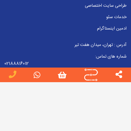
طراحی سایت اختصاصی
خدمات سئو
ادمین اینستاگرام
آدرس : تهران، میدان هفت تیر
شماره های تماس:
02188816012
09223857998
02188816012
ایمیل :
info[at]jobteam.ir
جاب تیم را در شبکه های اجتماعی دنبال کنید