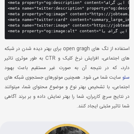
<meta property="og:description" content="اپن گراف (open graph) چيست ،تاثير آن در سئو يك سايت ،كدهای Open Graph در برنامه نويسی و افزونه آن برای وردپرس"/>

meta name="twitter:descrip="اپن گراف (open graph) چيست ،تاثير آن در سئو يك سايت ،كدهای Open Graph در برنامه نويسی و افزونه آن برای وردپرس" />
<meta property="og:image" content="https://jobteam.ir
<meta name="twitter:card" content="summary_large_imag
<meta name="twitter:image" content="https://jobteam.i
استفاده از تگ های open gragh برای بهتر دیده شدن در شبکه
های اجتماعی، افزایش نرخ کلیک و CTR به طور موثری تاثیر
دارد، که در نتیجه آن به صورت غیر مستقیم باعث بهبود
سئو
سایت شما می شود. همچنین موتورهای جستجوی شبکه های
اجتماعی، با تشخیص بهتر نوع و موضوع محتوای شما، میتوانند
در نتایج سرچ کاربران، شما را بهتر نمایش داده و بر برند آگاهی
شما تاثیر مثبتی ایجاد کنند.