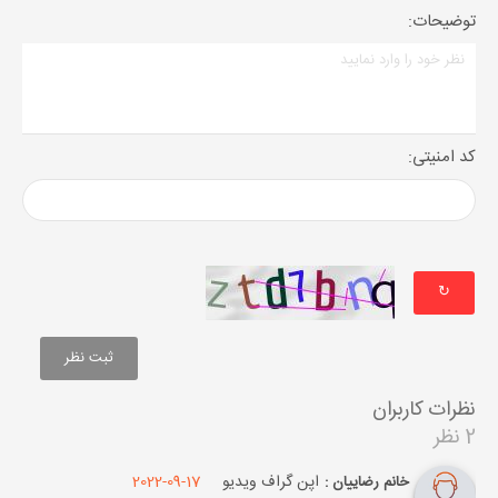
توضیحات:
کد امنیتی:
↻
نظرات کاربران
2 نظر
اپن گراف ویدیو
2022-09-17
خانم رضاییان :