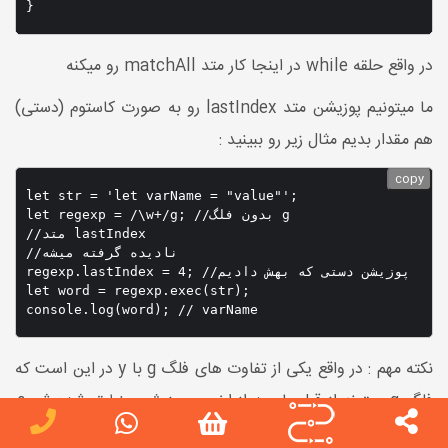
}
در واقع حلقه while در اینجا کار متد matchAll رو میکنه
ما میتونیم پوزیشن متد lastIndex رو به صورت کاستوم (دستی)
هم مقدار بدیم مثال زیر رو ببینید :
copy
let str = 'let varName = "value"';

let regexp = /\w+/g; //بدون فلگ g 

//متد lastIndex 

//نادیده گرفته میشه

regexp.lastIndex = 4; //پوزیشن دستی که بهش دادیم 

let word = regexp.exec(str);

نکته مهم : در واقع یکی از تفاوت های فلگ g با y در این است که
فلگ g میتونه از قبل یا بعد از اخرین پوزیشن منطبق شده شروع
کنه به ثبت پوزیشن توی پراپرتی lastIndex یعنی اگر شما