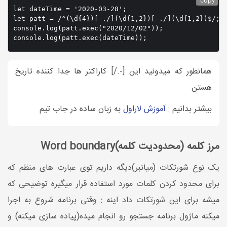
copy
let dateTime = '2020-03-28';

let patt = /^(\d{4})[-./](\d{1,2})[-./](\d{1,2})$/;

console.log(patt.exec("2020/12/02")); 

console.log(patt.exec(dateTime)); 
همانطور که میدونید این [-./] کاراکتر ها جدا کننده تاریخ
هستن
بیشتر بدانیم :
آموزش لاراول
به زبان ساده در جاب تیم
مرز کلمه (محدودیت کلمه)Word boundary
یک نوع شورتکات (میانبر)دیگه داریم توی عبارت های منظم که
برای محدود کردن کلمات مورد استفاده قرار میگیره توضیحی که
میشه برای این شورتکات داد اینه : وقتی برنامه شروع به اجرا
میکنه ماژول برنامه جستجو رو انجام میده(پیاده سازی میکنه) و