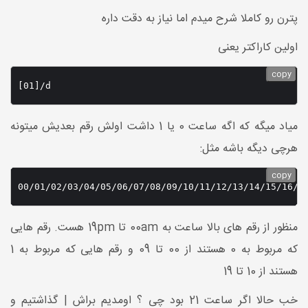
پترن رو کاملا شرح میدم اما نیاز به دقت داره
اولین کاراکتر یعنی
copy
[01]/d
میاد میگه که اگه ساعت 0 یا 1 داشت اولش رقم بعدیش میتونه
هرچی دیگه باشه مثل:
copy
00/01/02/03/04/05/06/07/08/09/10/11/12/13/14/15/16/1
منظور از رقم های بالا ساعت به 00am تا 19pm هست. رقم هایی
که مربوط به 0 هستند از 00 تا 09 و رقم هایی که مربوط به 1
هستند از 10 تا 19
خب حالا اگر ساعت 21 بود چی ؟ اومدیم براش | گذاشتیم و