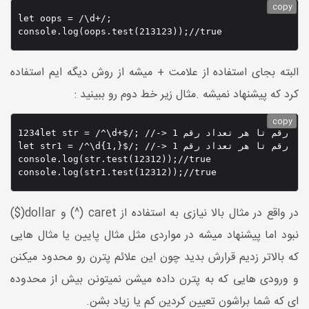
copy
let oops = /\d+/;

console.log(oops.test(213123));//true
البته بجای استفاده از علامت + میشه از روش دیگه ایم استفاده
کرد که پیشنهاد نمیشه .مثال زیر خط دوم رو ببینید :
copy
1234let str = /^\d+$/; //-> 1 رقم تا هر تعداد رقم

let str1 = /^\d{1,}$/; //-> 1 رقم تا هر تعداد رقم

console.log(str.test(12312));//true

console.log(str1.test(12312));//true
در واقع در مثال بالا نیازی به استفاده از caret (^) و dollar($)
نبود اما پیشنهاد میشه در مواردی مثل مثال پایین یا مثال هایی
که بالاتر زدیم قرارش بدید چون این علائم پترن رو محدود میکنن
و ورودی هایی که به پترن داده میشن نمیتونن بیش از محدوده
ای که شما براشون تعیین کردین کم یا زیاد بشن.