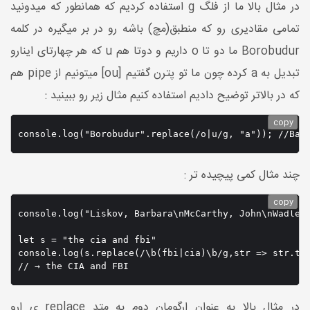
در مثال بالا ما از فلگ g استفاده کردیم که همانطور که میدونید
تمامی مقادیری رو که منطبق(مچ) باشه رو در بر میگیره در کلمه
Borobudur ما دو تا o داریم و دوتا هم u که هر چهارتای اینارو
تبدیل به a کرده چون ما تو پترن گفتیم [ou] میتونیم از pipe هم
که در بالاتر توضیح دادیم استفاده کنیم مثال زیر رو ببینید :
copy
console.log("Borobudur".replace(/o|u/g, "a")); //Bar
چند مثال کمی پیچیده تر :
copy
console.log("Liskov, Barbara\nMcCarthy, John\nWadler,
let s = "the cia and fbi"

console.log(s.replace(/\b(fbi|cia)\b/g,str => str.toU
// → the CIA and FBI
در مثال بالا به عنوان ارگومان دوم به متد replace ی ارو