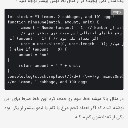
یک مثال کمی پچیده تر از مثال بالا بهش بیشتر توجه کنید :
copy
let stock = "1 lemon, 2 cabbages, and 101 eggs"

function minusOne(match, amount, unit) {

      amount = Number(amount) - 1; // Number از تعداد یکی کم کن  دلیل استفاده از 

      // رفع خطاهای احتمالی این مبحث توی بیشتر توی error handling کارایی داره

 if (amount == 1) { // اگر تعداد یکی بود 

      unit = unit.slice(0, unit.length - 1); //از صفرمین مقدار تا یکی مانده به اخری رو شامل شو 

 } else if (amount == 0) { 

     amount = "no"

}

     return amount + " " + unit;

}

console.log(stock.replace(/(\d+) (\w+)/g, minusOne))

//no lemon, 1 cabbage, and 100 eggs
در مثال بالا میشه خط سوم رو حذف کرد اون خط صرفا برای این
نوشته شده که اگر تعداد تخم مرغ یا کلم یا لیمو بیشتر از یکی بود
یکی از تعدادشون کم میکنه