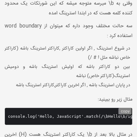
وقتی به b\ میرسه متوجه میشه که این شورتکات یک محدود
کننده کلمه هست که در ابتدا استرینگ امده
سه حالت مختلف وجود داره که میتوان از word boundary
استفاده کرد :
در شروع استرینگ , اگر اولین کاراکتر ,کاراکتر استرینگ باشه (کاراکتر
خاص نباشه مثل ! # /)
بین دو کاراکتر باشه که اولیش استرینگ باشه و دومیش
استرینگ(کاراکتر خاص) نباشه
در پایان استرینگ باشه , اگر اخرین کاراکتر,کاراکتر استرینگ باشه
مثال زیر رو ببینید:
copy
console.log('Hello, JavaScript'.match(/\bHello\b/ig)
در مثال بالا بعد از b\ یک کاراکتر استرینگ هست (H) اخرین