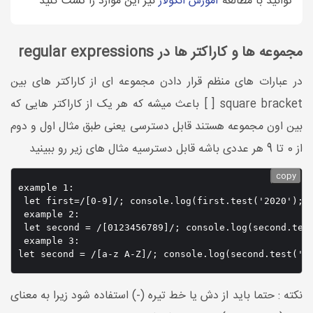
توانید با مطالعه
آموزش انگولار
نیز این موارد را تست کنید
مجموعه ها و کاراکتر ها در regular expressions
در عبارات های منظم قرار دادن مجموعه ای از کاراکتر های بین
square bracket [ ] باعث میشه که هر یک از کاراکتر هایی که
بین اون مجموعه هستند قابل دسترسی یعنی طبق مثال اول و دوم
از 0 تا 9 هر عددی باشه قابل دسترسیه مثال های زیر رو ببینید
copy
example 1:

 let first=/[0-9]/; console.log(first.test('2020');//
 example 2:

 let second = /[0123456789]/; console.log(second.test
 example 3: 

let second = /[a-z A-Z]/; console.log(second.test('h
نکته : حتما باید از دش یا خط تیره (-) استفاده شود زیرا به معنای