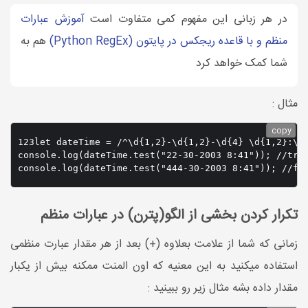
در هر زبانی این مفهوم کمی متفاوت است
آموزش عبارات
منظم و با قاعده ریجکس در پایتون (Python RegEx)
هم به
شما کمک خواهد کرد
مثال :
copy
123let dateTime = /^\d{1,2}-\d{1,2}-\d{4} \d{1,2}:\d{
console.log(dateTime.test("22-30-2003 8:41")); //true
console.log(dateTime.test("444-30-2003 8:41")); //fa
تکرار کردن بخشی از الگو(پترن) در عبارات منظم
زمانی که شما از علامت بعلاوه (+) بعد از هر مقدار عبارت منظمی
استفاده میکنید به این معنیه که اون المنت ممکنه بیش از یکبار
مقدار داده بشه مثال زیر رو ببینید :