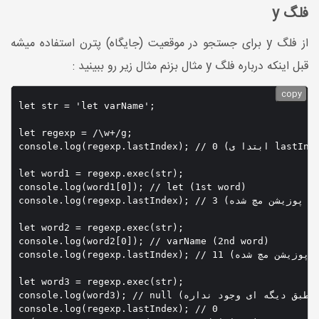
فلگ y
از فلگ y برای جستجو در موقعیت (جایگاه) پترن استفاده میشه
قبل اینکه درباره فلگ y مثال بزنم مثال زیر رو ببینید :
copy
let str = 'let varName';

let regexp = /\w+/g;

console.log(regexp.lastIndex); // 0 (ابتدا ی lastIndex=0)

let word1 = regexp.exec(str);

console.log(word1[0]); // let (1st word)

console.log(regexp.lastIndex); // 3 (اخرین پوزیشن مچ شده )

let word2 = regexp.exec(str);

console.log(word2[0]); // varName (2nd word)

console.log(regexp.lastIndex); // 11 (اخرین پوزیشن مچ شده )

let word3 = regexp.exec(str);

console.log(word3); // null (مقدار منطبق دیگه ای وجود نداره)

console.log(regexp.lastIndex); // 0 
