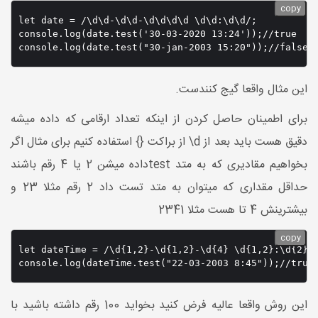
copy
let date = /\d\d-\d\d-\d\d\d\d \d\d:\d\d/;

console.log(date.test('30-03-2020 13:24'));//true

این مثال واقعا گیج کنندست.
برای اطمینان حاصل کردن از اینکه تعداد ارقامی که داده میشه
دقیق هست باید بعد از d\ از براکت {} استفاده کنیم برای مثال اگر
بخواهیم مقادیری که به متد testداده میشن 2 یا 4 رقم باشند
حداقل مقداری که میتوان به متد تست داد 2 رقم مثلا 23 و
بیشترینش 4 تا هست مثلا 2341
copy
let dateTime = /\d{1,2}-\d{1,2}-\d{4} \d{1,2}:\d{2}/;
console.log(dateTime.test("22-03-2003 8:45"));//true
این روش واقعا عالیه فرض کنید بخواید 100 رقم داشته باشید با