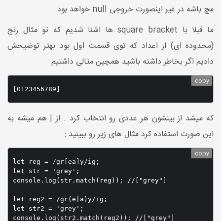
مچ باشه در غیر اینصورت خروجی null خواهد بود
ما قبلا با square bracket ها اشنا شدیم که تو مثال رنج
(محدوده ای) از اعداد که توی قسمت اول بود بهتر توضیحش
دادیم اگر بخاطر داشته باشید همچین مثالی داشتیم
copy
[0123456789]
که میشد از بینشون هر عددی رو انتخاب کرد . از | هم میشه به
این صورت استفاده کرد مثال های زیر رو ببینید :
copy
let reg = /gr[ea]y/ig;

let str = 'grey';

console.log(str.match(reg)); //["grey"]

let reg2 = /gr(e|a)y/ig;

let str2 = 'grey';
