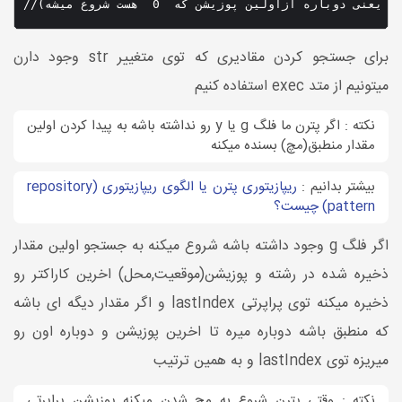
برای جستجو کردن مقادیری که توی متغییر str وجود دارن
میتونیم از متد exec استفاده کنیم
نکته : اگر پترن ما فلگ g یا y رو نداشته باشه به پیدا کردن اولین
مقدار منطبق(مچ) بسنده میکنه
بیشتر بدانیم :
ریپازیتوری پترن یا الگوی ریپازیتوری (repository
pattern) چیست؟
اگر فلگ g وجود داشته باشه شروع میکنه به جستجو اولین مقدار
ذخیره شده در رشته و پوزیشن(موقعیت,محل) اخرین کاراکتر رو
ذخیره میکنه توی پراپرتی lastIndex و اگر مقدار دیگه ای باشه
که منطبق باشه دوباره میره تا اخرین پوزیشن و دوباره اون رو
میریزه توی lastIndex و به همین ترتیب
نکته : وقتی پترن شروع به مچ شدن میکنه پوزیشن پراپرتی