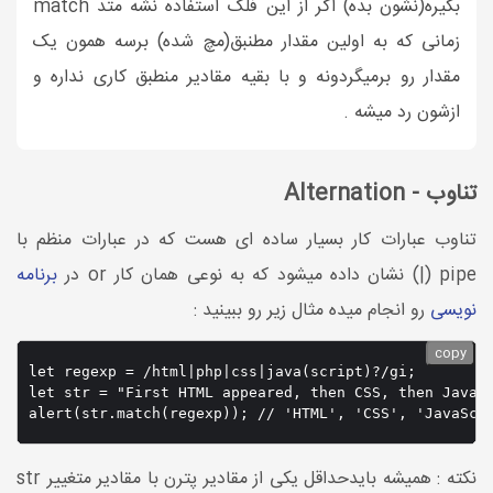
بگیره(نشون بده) اگر از این فلگ استفاده نشه متد match
زمانی که به اولین مقدار مطنبق(مچ شده) برسه همون یک
مقدار رو برمیگردونه و با بقیه مقادیر منطبق کاری نداره و
ازشون رد میشه .
تناوب - Alternation
تناوب عبارات کار بسیار ساده ای هست که در عبارات منظم با
pipe (|) نشان داده میشود که به نوعی همان کار or در
برنامه
نویسی
رو انجام میده مثال زیر رو ببینید :
copy
let regexp = /html|php|css|java(script)?/gi;

let str = "First HTML appeared, then CSS, then JavaSc
alert(str.match(regexp)); // 'HTML', 'CSS', 'JavaScr
نکته : همیشه بایدحداقل یکی از مقادیر پترن با مقادیر متغییر str