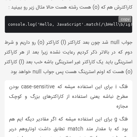
کاراکترش هم که (o) هست رشته هست حالا مثال زیر رو ببینید :
copy
console.log('Hello, JavaScript'.match(/\bHell\b/ig))
جواب null شد چون بعد کاراکتر (l) کاراکتر (o) رو داریم و شرط
دوم که در بالاتر ذکر کردیم رعایت نشده زیرا بعد از هر کاراکتر
استرینگی باید یک کاراکتر غیر استرینگی باشه خب بعد (l) کاراکتر
(o) هست که اونم استرینگ هست پس جواب null خواهد بود
فلگ i برای این استفاده میشه که case-sensitive بودن
مطرح نباشه یعنی استفاده از کاراکترهای بزرگ و کوچک
مجازه
فلگ g برای این استفاده میشه که اگر مقادیر دیگه ایم هم
بود که با مقدار متد match تطابق داشت اوناروهم دربر