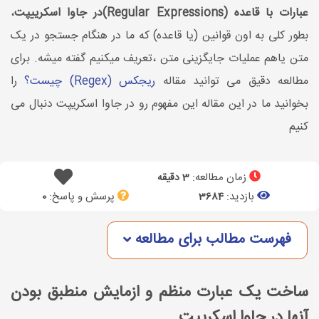
عبارات با قاعده (Regular Expressions)در جاوا اسکرییپت
،
بطور کلی به اون قوانین (یا قاعده) که ما در هنگام جستجو در یک
متن یاهم عملیات جایگزینی متن ،تعریف میکنیم گفته میشه. برای
مطالعه دقیق می توانید مقاله
ریجکس (Regex) چیست؟
را
بخوانید ما در این مقاله این مفهوم رو در جاوا اسکریپت دنبال می
کنیم
زمان مطالعه:
3 دقیقه
بازدید:
پرسش و پاسخ:
0
3684
فهرست مطالب برای مطالعه
ساخت یک عبارت منظم و ازمایش منطبق بودن
آنها در جاوا اسکریپت