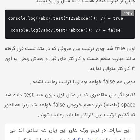
جزئی از عبارت منظم هست یا نه مثال زیر رو ببینید
copy
console.log(/abc/.test("123abcde")); // → true

 console.log(/abc/.test("abxde")); // → false
اولی true شد چون ترتیب بین حروفی که در متد تست قرار گرفته
مانند عبارت منظم هست و کاراکتر های قبل و بعدش ربطی به اون
3 کاراکتر متوالی ندارند.
دومی هم false خواهد بود زیرا ترتیب رعایت نشده .
نکته: اگر بین مقادیری که در مثال اول درون متد test داده شد
space (فاصله) قرار دهیم خروجی false خواهد شد زیرا همانطور
که گفتیم ترتیب بین کاراکتر ها باید رعایت شوند.
این عبارات در فریم ورک های این زبان هم صادق اند می