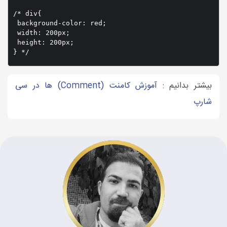
/* div{

 background-color: red;

 width: 200px;

 height: 200px;

} */
بیشتر بدانیم :
آموزش کامنت (Comment) ها در سی
شارپ