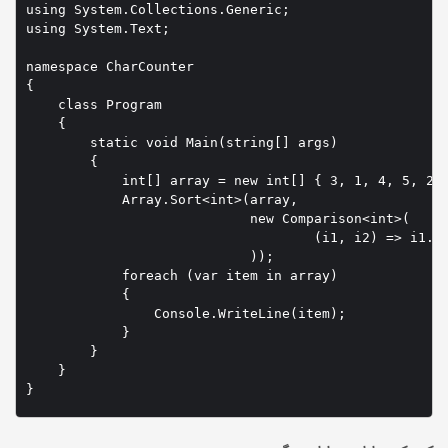
using System.Collections.Generic;

using System.Text;

namespace CharCounter

{

    class Program

    {

        static void Main(string[] args)

        {

            int[] array = new int[] { 3, 1, 4, 5, 2 }
            Array.Sort<int>(array,

                            new Comparison<int>(

                                    (i1, i2) => i1.Co
                            ));

            foreach (var item in array)

            {

                Console.WriteLine(item);

            }

        }

    }

}