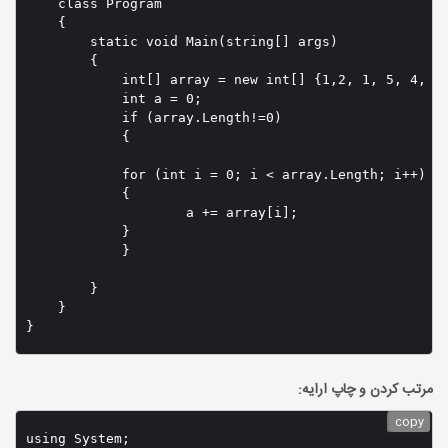
    class Program

    {

        static void Main(string[] args)

        {

            int[] array = new int[] {1,2, 1, 5, 4, 3,
            int a = 0;

            if (array.Length!=0)

            {

            for (int i = 0; i < array.Length; i++)

            {

                    a += array[i];

            }

            }

        }

    }

}
مرتب کردن و چاپ ارایه:
copy
using System;
