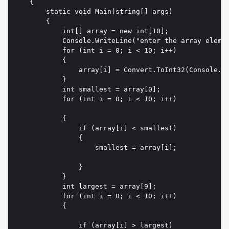
    {

        static void Main(string[] args)

        {

            int[] array = new int[10];

            Console.WriteLine("enter the array elemen
            for (int i = 0; i < 10; i++)

            {

                array[i] = Convert.ToInt32(Console.Re
            }

            int smallest = array[0];

            for (int i = 0; i < 10; i++)

            {

                if (array[i] < smallest)

                {

                    smallest = array[i];

                }

            }

            int largest = array[9];

            for (int i = 0; i < 10; i++)

            {

                if (array[i] > largest)
