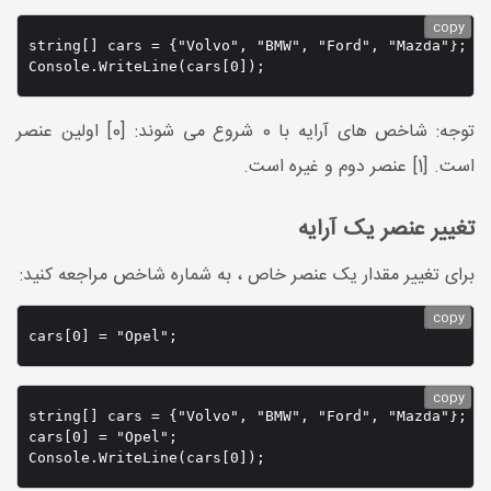
copy
string[] cars = {"Volvo", "BMW", "Ford", "Mazda"};

Console.WriteLine(cars[0]);
توجه: شاخص های آرایه با 0 شروع می شوند: [0] اولین عنصر
است. [1] عنصر دوم و غیره است.
تغییر عنصر یک آرایه
برای تغییر مقدار یک عنصر خاص ، به شماره شاخص مراجعه کنید:
copy
cars[0] = "Opel";
copy
string[] cars = {"Volvo", "BMW", "Ford", "Mazda"};

cars[0] = "Opel";

Console.WriteLine(cars[0]);