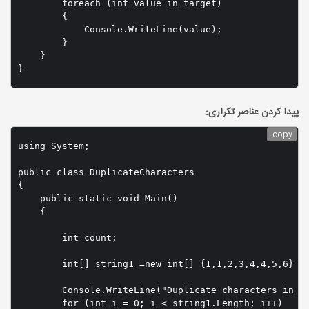
        foreach (int value in target)

        {

            Console.WriteLine(value);

        }

    }

}
پیدا کردن عناصر تکراری:
copy
using System;

public class DuplicateCharacters

{

    public static void Main()

    {

        int count;

        int[] string1 =new int[] {1,1,2,3,4,4,5,6} ;

        Console.WriteLine("Duplicate characters in a 
        for (int i = 0; i < string1.Length; i++)
