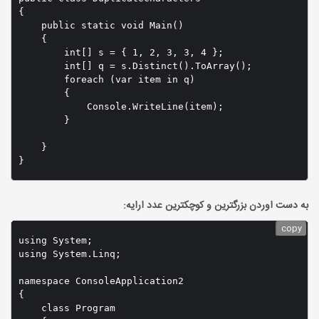
{

    public static void Main()

    {

        int[] s = { 1, 2, 3, 3, 4 };

        int[] q = s.Distinct().ToArray();

        foreach (var item in q)

        {

            Console.WriteLine(item);

        }

    }

}
به دست اوردن بزرگترین و کوچکترین عدد ارایه:
copy
using System;

using System.Linq;

namespace ConsoleApplication2

{

    class Program
