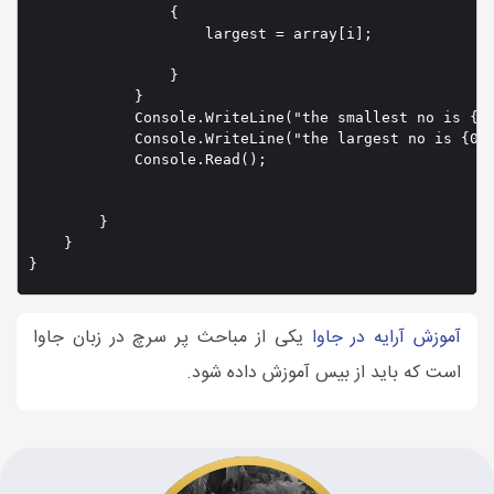
                {

                    largest = array[i];

                }

            }

            Console.WriteLine("the smallest no is {0}
            Console.WriteLine("the largest no is {0}"
            Console.Read();

        }

    }

}
آموزش آرایه در جاوا
یکی از مباحث پر سرچ در زبان جاوا
است که باید از بیس آموزش داده شود.