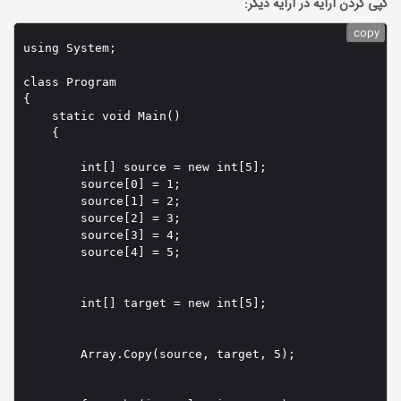
کپی کردن ارایه در ارایه دیگر:
copy
using System;

class Program

{

    static void Main()

    {

        int[] source = new int[5];

        source[0] = 1;

        source[1] = 2;

        source[2] = 3;

        source[3] = 4;

        source[4] = 5;

        int[] target = new int[5];

        Array.Copy(source, target, 5);
