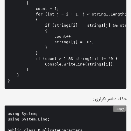
        {

            count = 1;

            for (int j = i + 1; j < string1.Length; j
            {

                if (string1[i] == string1[j] && strin
                {

                    count++;

                    string1[j] = '0';

                }

            }

            if (count > 1 && string1[i] != '0')

                Console.WriteLine(string1[i]);

        }

    }

}
حذف عناصر تکراری :
copy
using System;

using System.Linq;

public class DuplicateCharacters
