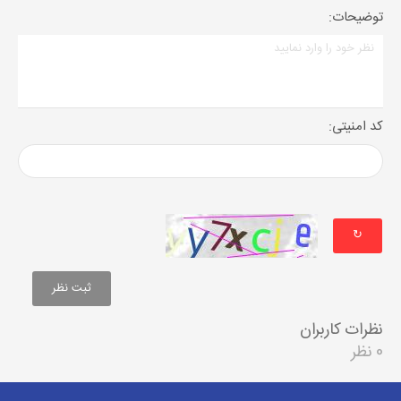
توضیحات:
کد امنیتی:
↻
نظرات کاربران
0 نظر