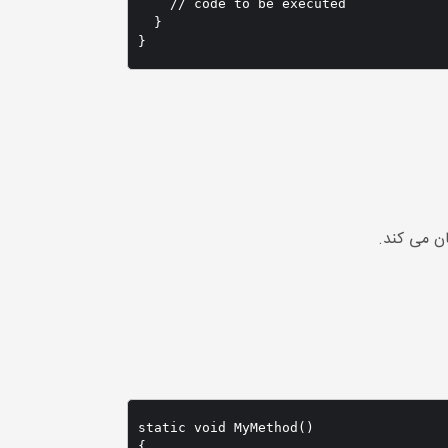
    // code to be executed

  }

}
ن می کند.
static void MyMethod() 

{
