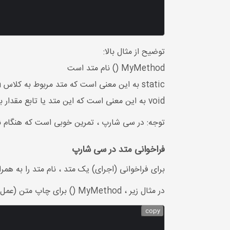
توضیح از مثال بالا:
MyMethod () نام متد است
static به این معنی است که متد مربوط به کلاس Program است و نه یک شی از کلاس Program.
void به این معنی است که این متد یا تابع مقدار بازگشتی ندارد.
توجه: در سی شارپ ، تمرین خوبی است که هنگام نام
فراخوانی متد در سی شارپ
برای فراخوانی (اجرای) یک متد ، نام متد را به همرا
در مثال زیر ، MyMethod () برای چاپ متن (عمل) استفاده می شود ، درصورتی که فراخوانی شود:
copy