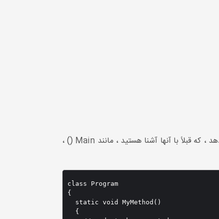
برخی از متد های از پیش تعریف شده را ارائه می دهد ، که قبلاً با آنها آشنا هستید ، مانند Main () ،
class Program

{

  static void MyMethod() 

  {
