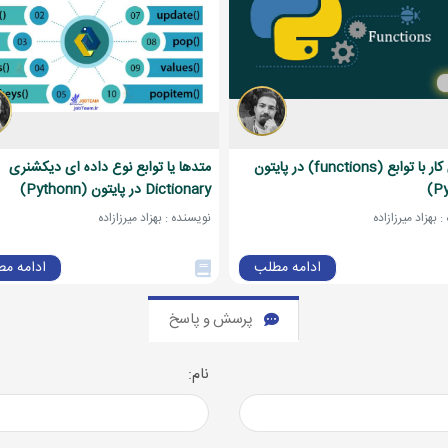
آموزش کار با توابع (functions) در پایتون
متدها یا توابع نوع داده ای دیکشنری
Dictionary در پایتون (Pythonn)
 بهزاد میرزازاده
نویسنده : بهزاد میرزازاده
ادامه مطلب
ادامه م
پرسش و پاسخ
نام: