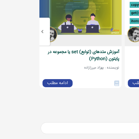
آموزش متدهای (توابع) set یا مجموعه در
پایتون (Python)
Methods) در پایتون (Python)
نویسنده : بهزاد میرزازاده
نویسنده : بهزاد میرزازاده
طلب
ادامه مطلب