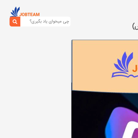
م تضمینی (سریع ترین روش)
ش)