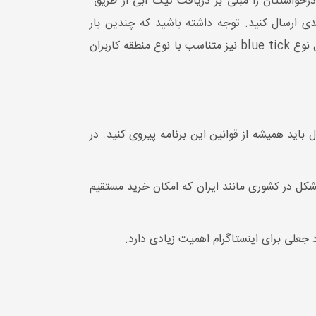
تی که در در قسمت قبل ذکر کردیم برخوردار باشید، اینستاگرام طی یک بازه دو هفته تا 30 روزه، درخواستتان را مبنی بر دریافت تیک آبی از طریق
 شد، می توانید مجدداً ظرف 30 روز بعدی، درخواست جدیدی ارسال کنید. توجه داشته باشید که چندین بار
درخواست برای نشان تأیید شده قبل از دریافت تصمیم قطعی از طرف اینستاگرام، درخواست شما را لغو می کند. هزینه این نوع blue tick نیز متناسب با نوع منطقه کاربران
 باید همیشه از قوانین این برنامه پیروی کنید. در
، نروید. این مشکل در کشوری مانند ایران که امکان خرید مستقیم