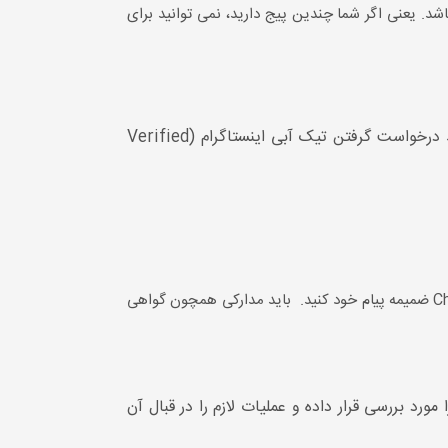
د. یعنی اگر شما چندین پیج دارید، نمی توانید برای
طی به روز رسانی اخیر اینستاگرام، یک گزینه جدید در این اپلیکیشن به وجود آمده که با استفاده از آن کاربران می‌توانند درخواست گرفتن تیک آبی اینستاگرام (Verified
یوزرنیم و نام کامل خود را در فیلدهای ارائه شده تایپ نمایید و یک کارت شناسایی مورد تایید را هم با انتخاب گزینه Choose File ضمیمه پیام خود کنید. باید مدارکی همچون گواهی
رد بررسی قرار داده و عملیات لازم را در قبال آن