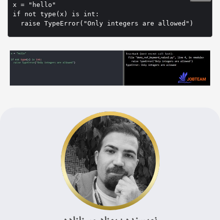
x = "hello"

if not type(x) is int:
