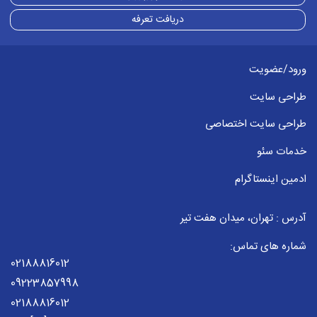
دریافت تعرفه
ورود/عضویت
طراحی سایت
طراحی سایت اختصاصی
خدمات سئو
ادمین اینستاگرام
آدرس : تهران، میدان هفت تیر
شماره های تماس:
02188816012
09223857998
02188816012