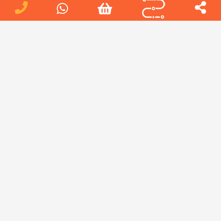
دریافت تعرفه
ورود/عضویت
طراحی سایت
طراحی سایت اختصاصی
خدمات سئو
ادمین اینستاگرام
آدرس : تهران، میدان هفت تیر
شماره های تماس:
02188816012
09223857998
02188816012
ایمیل :
info[at]jobteam.ir