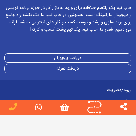
جاب تیم یک پلتفرم خلاقانه برای ورود به بازار کار در حوزه برنامه نویسی
و دیجیتال مارکتینگ است. همچنین در جاب تیم، ما یک نقشه راه جامع
قیمت pbn سایت وکالت
2022-11-08
0919528... :
برای برند سازی و رشد و توسعه کسب و کار های اینترنتی به شما ارائه
برای سایت وکالت pbn انجام میدین؟ هزینه هاتون
می دهیم. شعار ما: جاب تیم، یک تیم پشت کسب و کارته!
چقدر هست؟
برای ثبت پاسخ باید وارد
حساب کاربری
خود شود
دریافت پروپوزال
2022-11-08
بهزاد میرزازاده
دریافت تعرفه
محدودیتی برای هیچ نوع سایتی وجود نداره
برای بک لینک سازی pbn فقط کافیه پکیج
ورود/عضویت
مورد نظر رو سفارش بدید
طراحی سایت
برای ثبت پاسخ باید وارد
حساب کاربری
خود شود
طراحی سایت اختصاصی
خدمات سئو
مدت زمان تاثیر پی بی ان
2022-11-25
0935305... :