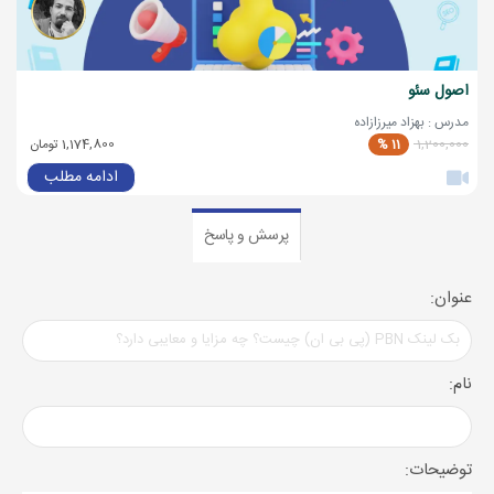
اصول سئو
مدرس : بهزاد میرزازاده
1,200,000
11 %
1,174,800 تومان
ادامه مطلب
پرسش و پاسخ
عنوان:
نام:
توضیحات: