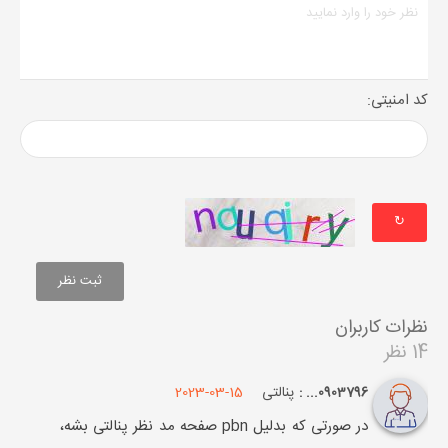
کد امنیتی:
↻
نظرات کاربران
14 نظر
پنالتی
2023-03-15
0903796... :
در صورتی که بدلیل pbn صفحه مد نظر پنالتی بشه،