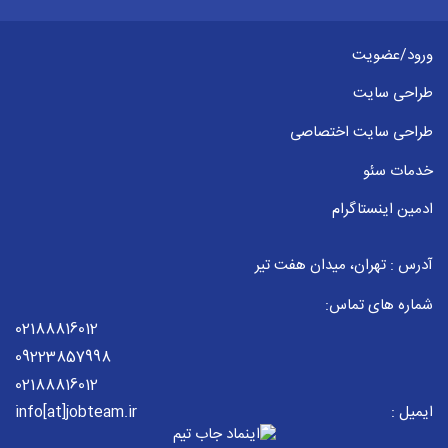
ورود/عضویت
طراحی سایت
طراحی سایت اختصاصی
خدمات سئو
ادمین اینستاگرام
آدرس : تهران، میدان هفت تیر
شماره های تماس:
02188816012
09223857998
02188816012
ایمیل :
info[at]jobteam.ir