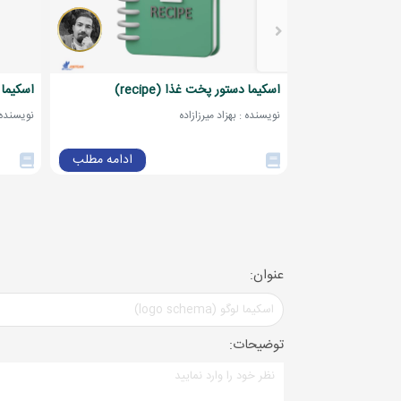
اسکیما دستور پخت غذا (recipe)
اسکیما مقاله (a
نویسنده : بهزاد میرزازاده
نویسنده :
ادامه مطلب
عنوان:
توضیحات: