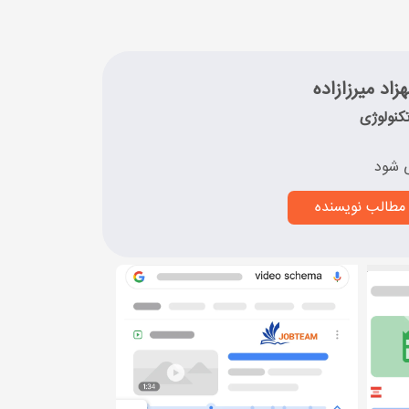
زاد میرزازاده
کنولوژی
 شود
مطالب نویسنده