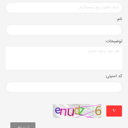
نام:
توضیحات:
کد امنیتی:
↻