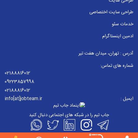
طراحی سایت
طراحی سایت اختصاصی
خدمات سئو
ادمین اینستاگرام
آدرس : تهران، میدان هفت تیر
شماره های تماس:
02188816012
09223857998
02188816012
ایمیل :
info[at]jobteam.ir
جاب تیم را در شبکه های اجتماعی دنبال کنید