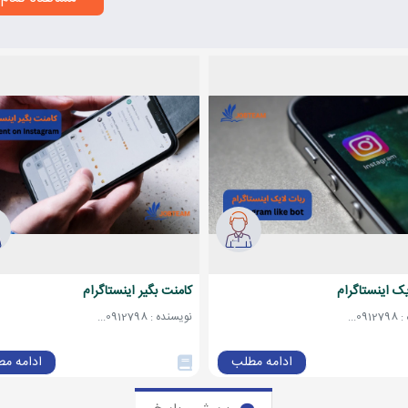
یک اینستاگرام
کامنت بگیر اینستاگرام
0...
نویسنده : 0912798...
ادامه مطلب
ادامه م