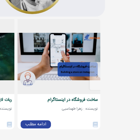
ساخت فروشگاه در اینستاگرام
ربات لا
نویسنده : زهرا طهماسبی
نویسنده : 912798
ادامه مطلب