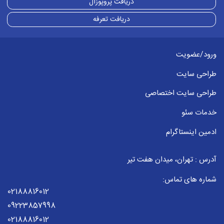
دریافت پروپوزال
دریافت تعرفه
ورود/عضویت
طراحی سایت
طراحی سایت اختصاصی
خدمات سئو
ادمین اینستاگرام
آدرس : تهران، میدان هفت تیر
شماره های تماس:
02188816012
09223857998
02188816012