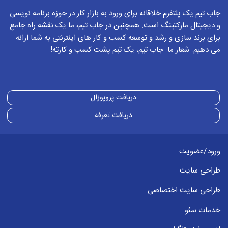
راهنمایی میفرمایید لطفا؟
جاب تیم یک پلتفرم خلاقانه برای ورود به بازار کار در حوزه برنامه نویسی
برای ثبت پاسخ باید وارد
حساب کاربری
خود شود
و دیجیتال مارکتینگ است. همچنین در جاب تیم، ما یک نقشه راه جامع
برای برند سازی و رشد و توسعه کسب و کار های اینترنتی به شما ارائه
می دهیم. شعار ما: جاب تیم، یک تیم پشت کسب و کارته!
2023-01-20
بهزاد میرزازاده
سلام شما باید اندازه های لازم برای بسته
بندی و نوع محصول و برند خودتون رو برای
دریافت پروپوزال
ما ارسال کنید ما چند نمونه به شما معرفی
دریافت تعرفه
میکنیم و کمک میکنیم انتخاب درستی برای
طراحی لیبل داشته باشید
ورود/عضویت
برای ثبت پاسخ باید وارد
حساب کاربری
خود شود
طراحی سایت
طراحی سایت اختصاصی
ویرایش طرح لیبل
2022-12-25
0936885... :
خدمات سئو
سلام وقتتون بخیر