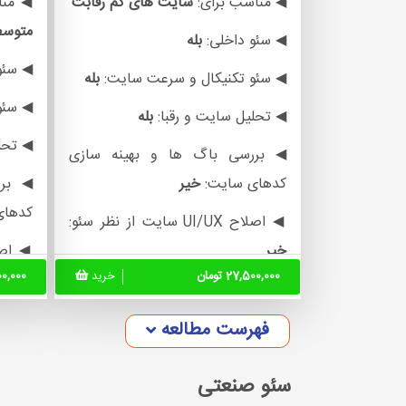
◀ مناسب برای:
سایت های
کم رقابت
◀ منا
متوس
◀ سئو داخلی:
بله
◀ سئو
◀ سئو تکنیکال و سرعت سایت:
بله
◀ سئو
◀ تحلیل سایت و رقبا:
بله
◀ تحل
◀ بررسی باگ ها و بهینه سازی
کدهای سایت:
خیر
◀ برر
کدهای
◀ اصلاح UI/UX سایت از نظر سئو:
خیر
◀ اصلاح UI/UX سا
27,500,000 تومان
خرید
,000,000
بله
◀ تعیین استراتژی شبکه های
اجتماعی:
خیر
◀ تع
فهرست مطالعه
اجتما
◀ ارائه پلن بهبود درآمد سایت:
خیر
سئو صنعتی
◀ ارائ
◀ تولید محتوا سئو شده ماهانه: