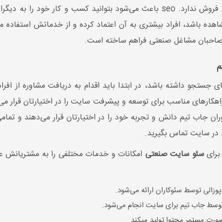
هدفی جز برندسازی و افزایش فروش ندارد. seo باعث می‌شود بتوانید کسب و 
ید محتوا سئو شده ماهانه:
15000 کلمه
هده باشد، افراد بیشتری به آن اعتماد کرده و از خدماتش استفاده می
◀ تعداد کلمات کلیدی سئو شد
ی صاحبان مشاغل صنعتی فراهم ساخته است.
اد کلمات کلیدی سئو شده در
12ماه:
10عدد
8عدد
م
◀ تعداد رپورتاژ ماهیانه:
1
د رپورتاژ ماهیانه:
ندارد
 جستجو داشته باشد، در ابتدا باید اقدام به دریافت مشاوره از افر
راهکارهای مناسب برای توسعه و پیشرفت سایت را در اختیارتان قرار 
ران جاب تیم دانش و تجربه خود را در اختیارتان قرار می‌دهند و تما
د در سایت تماس بگیرید.
برای
سئو سایت صنعتی
امکانات و خدمات مختلفی را به مشتریانش عر
وزالی توسط سئوکاران ارائه می‌شود.
وسط جاب تیم برای سایت انجام می‌شود.
صورت مستمر محتوا تولید میکند.