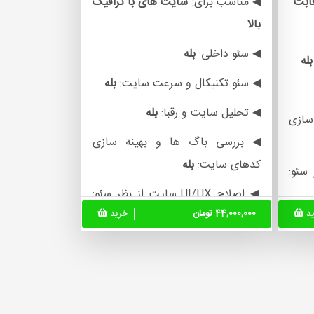
قابت
◀ مناسب برای:
سایت های
با ترافیک
بالا
◀ سئو داخلی:
بله
بله
◀ سئو تکنیکال و سرعت سایت:
بله
◀ تحلیل سایت و رقبا:
بله
سازی
◀ بررسی باگ ها و بهینه سازی
کدهای سایت:
بله
◀ اصلاح UI/UX سایت از نظر سئو:
ید
44,000,000 تومان
خرید
بله
های
◀ تعیین استراتژی شبکه های
اجتماعی:
بله
له
◀ ارائه پلن بهبود درآمد سایت:
بله
انه: