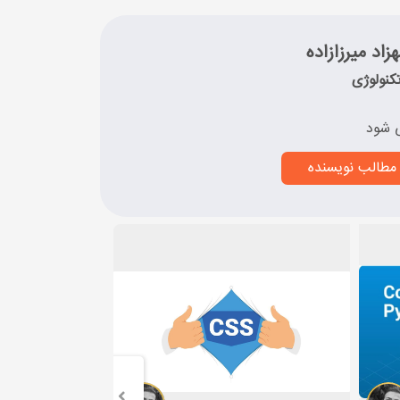
زاد میرزازاده
کنولوژی
 شود
مطالب نویسنده