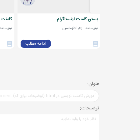
بستن کامنت اینستاگرام
کامنت ب
نویسنده : زهرا طهماسبی
نویسنده : 912798
ادامه مطلب
عنوان:
توضیحات: