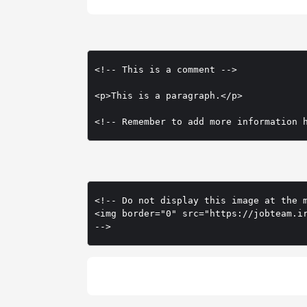
<!-- This is a comment -->

<p>This is a paragraph.</p>

<!-- Remember to add more information 
<!-- Do not display this image at the m
<img border="0" src="https://jobteam.ir
-->