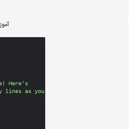
آژانس دیجیتال مارکتینگ
دوره های آموزشی
برنامه نویسی
آموزش html (اچ تی ام ال)
آموزش کا