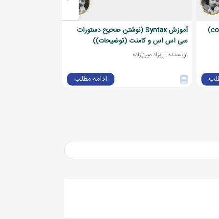
آموزش کامنت یا توضیحات (comments)
آموزش Syntax (نوشتن صحیح دستورات
سی اس اس و کامنت (توضیحات))
شارپ
نویسنده : بهزاد میرزازاده
نویسنده : بهزاد میرزازاده
طلب
ادامه مطلب