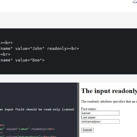
ت
><br>

name" value="John" readonly><br>

<br>

name" value="Doe">
