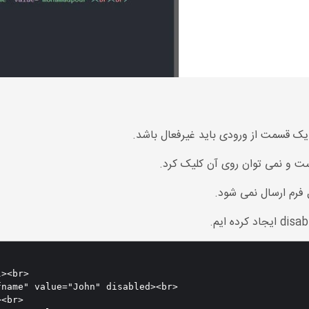
><br>

name" value="John" disabled><br>

<br>
