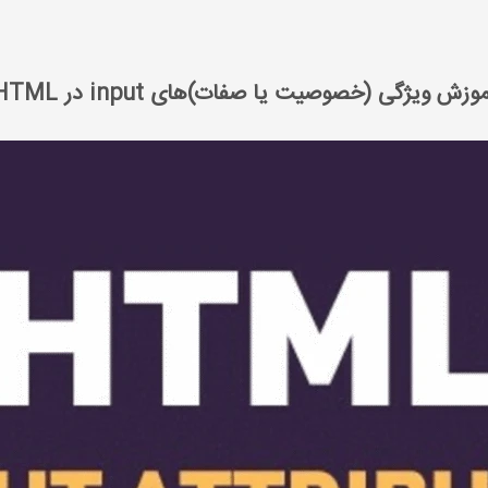
آموزش ویژگی (خصوصیت یا صفات)های input در HTML
وزش ویژگی (خصوصیت یا صفات)های input در HTML