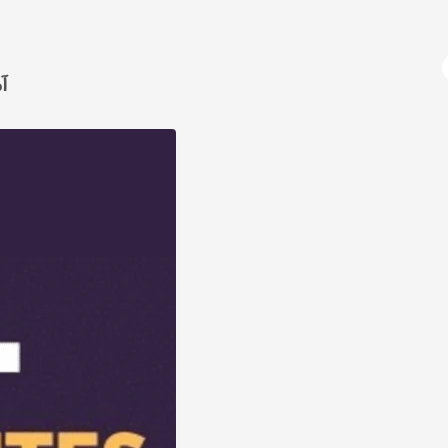
آژانس دیجیتال مارکتینگ
دوره های آموزشی
برنامه نویسی
آموزش html (اچ تی ام ال)
آم