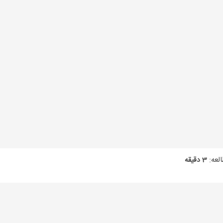
لعه:
3 دقیقه