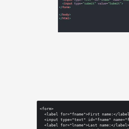
<form>

  <label for="fname">First name:</label
  <input type="text" id="fname" name="f
  <label for="lname">Last name:</label>