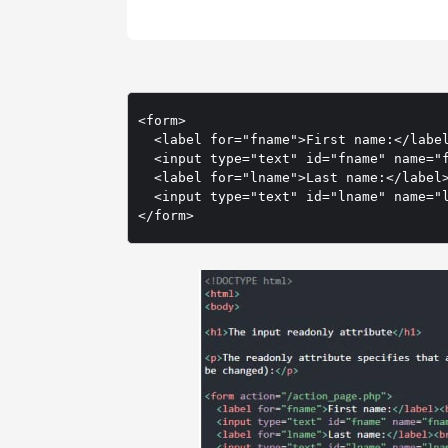
<form>

  <label for="fname">First name:</label
  <input type="text" id="fname" name="f
  <label for="lname">Last name:</label>
  <input type="text" id="lname" name="l