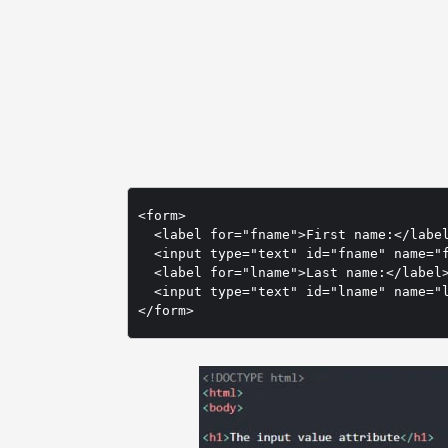
<form>

  <label for="fname">First name:</label
  <input type="text" id="fname" name="f
  <label for="lname">Last name:</label>
  <input type="text" id="lname" name="l