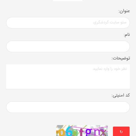
عنوان:
نام:
توضیحات:
کد امنیتی:
↻