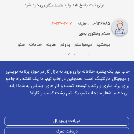
برای ثبت پاسخ باید وارد
حساب کاربری
خود شود
هزینه
2023-02-27
0936885... :
سلام وقتتون بخیر
ببخشید میخواستم بدونم هزینه خدمات سئو
چجوری محاسبه میشه؟
برای ثبت پاسخ باید وارد
حساب کاربری
خود شود
جاب تیم یک پلتفرم خلاقانه برای ورود به بازار کار در حوزه برنامه نویسی
و دیجیتال مارکتینگ است. همچنین در جاب تیم، ما یک نقشه راه جامع
2023-02-27
بهزاد میرزازاده
برای برند سازی و رشد و توسعه کسب و کار های اینترنتی به شما ارائه
می دهیم. شعار ما: جاب تیم، یک تیم پشت کسب و کارته!
خدمات سئو برای سایت گردشگری مربوط به
سختی کلمات انتخابی هست لطفا موارد و
تارگت های هدفتون رو ارسال کنید بررسی و
دریافت پروپوزال
اطلاع بدیم خدمتتون
دریافت تعرفه