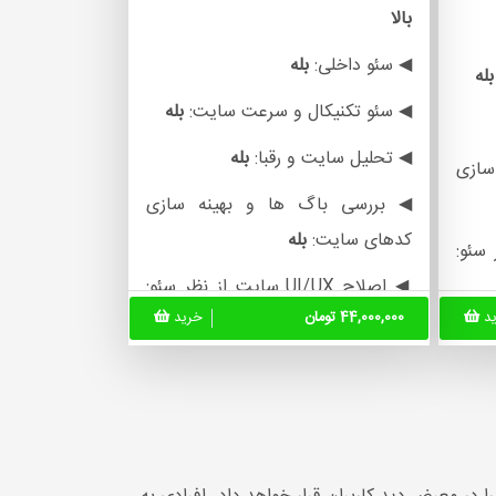
بالا
◀ سئو داخلی:
بله
بله
◀ سئو تکنیکال و سرعت سایت:
بله
◀ تحلیل سایت و رقبا:
بله
سازی
◀ بررسی باگ ها و بهینه سازی
کدهای سایت:
بله
◀ اصلاح UI/UX سایت از نظر سئو:
ید
44,000,000 تومان
خرید
بله
های
◀ تعیین استراتژی شبکه های
اجتماعی:
بله
له
◀ ارائه پلن بهبود درآمد سایت:
بله
انه: