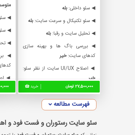
متوس
◀ سئو داخلی:
بله
◀ سئو
◀ سئو تکنیکال و سرعت سایت:
بله
◀ سئو
◀ تحلیل سایت و رقبا:
بله
◀ تحل
◀ بررسی باگ ها و بهینه سازی
کدهای سایت:
خیر
◀ برر
کدهای
◀ اصلاح UI/UX سایت از نظر سئو:
خیر
◀ اصلاح UI/UX سا
27,500,000 تومان
خرید
,000,000
بله
◀ تعیین استراتژی شبکه های
اجتماعی:
خیر
◀ تع
فهرست مطالعه
اجتما
◀ ارائه پلن بهبود درآمد سایت:
خیر
سئو سایت رستوران و فست فود و اه
◀ ارائ
◀ تولید محتوا سئو شده ماهانه: