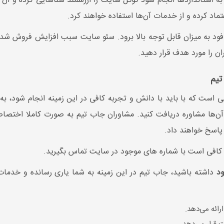
ه استانداردها انجام شود گوگل سایت را ارزشمند شناسایی کرده و آن را
ید محتوا سئو شده ماهانه:
15000 کلمه
اد کرده و از خدمات آن‌ها استفاده خواهند کرد.
◀ تعداد کلمات کلیدی سئو شد
د به میزان قابل توجه بالا برود. سئو سایت سبب افزایش فروش شده و
اد کلمات کلیدی سئو شده در
12ماه:
10عدد
ن را مورد هدف قرار دهید.
8عدد
◀ تعداد رپورتاژ ماهیانه:
1
د رپورتاژ ماهیانه:
ندارد
تیم
ست که با باید با دانش و تجربه کافی در این زمینه انجام شود، به ه
 آن‌ها مشاوره دریافت کنید. مشاوران جاب تیم به صورت کاملا اختصاصی
 پاسخ خواهند داد.
 کافی است با شماره‌ های موجود در سایت تماس بگیرید.
د
داشته باشید، جاب تیم در این زمینه به شما یاری رسانده و خدمات 
رائه می‌دهد.