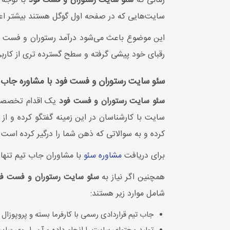
زمانی که
سئو سایت رستوران و فست فود
با توجه ب
10000 کلمه
◀ تول
سایت‌هایی که در صفحه اول گوگل هستند بیشتر اعتم
12000 کلمه
◀ تعداد کلمات کلیدی سئو شده در
این موضوع باعث می‌شود درآمد رستوران و فست فو
12ماه:
5عدد
◀ تعد
رقبای خود پیشی گرفته و سطح گسترده تری از کاربرا
12ماه:
◀ تعداد رپورتاژ ماهیانه:
ندارد
◀ تعدا
سئو سایت رستوران و فست فود با مشاوره جاب 
سئو سایت رستوران و فست فود
یک اقدام تخصصی ا
سایت با کارشناسان در این زمینه گفتگو کرده و از
کرده و به سوالاتی که ذهن شما را درگیر کرده است
برای دریافت
مشاوره سئو
با مشاوران جاب تیم تنها
همچنین اگر نیاز به
سئو سایت رستوران و فست فو
شامل موارد زیر هستند:
جاب تیم قراردادی رسمی با کارفرما بسته و پروپوزال ا