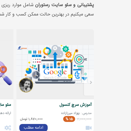
پشتیبانی و سئو سایت رستوران
شامل موارد ریزی هس
سعی میکنیم در بهترین حالت ممکن کسب و کار شما
آموزش سرچ کنسول
سئو سای
مدرس : بهزاد میرزازاده
ارائه ده
2,000,000
15 %
1,870,000 تومان
ادامه مطلب