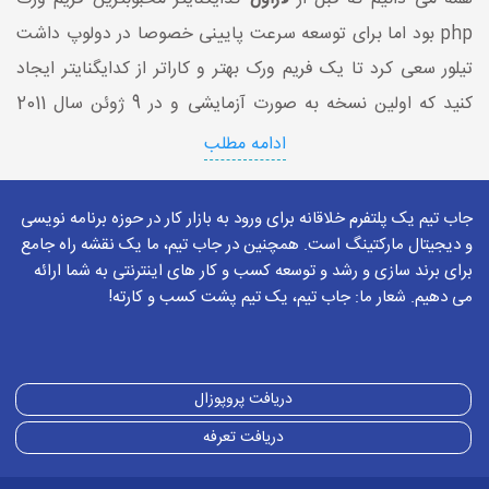
php بود اما برای توسعه سرعت پایینی خصوصا در دولوپ داشت
تیلور سعی کرد تا یک فریم ورک بهتر و کاراتر از کدایگنایتر ایجاد
کنید که اولین نسخه به صورت آزمایشی و در 9 ژوئن سال 2011
ارائه شد اما یک ماه بعد اولین نسخه کامل منتشر و در دسترس
ادامه مطلب
عموم قرار گرفت اما نسخه اولیه هنوز مفهومی به اسم کنترلر
نداشت! و چارچوب mvc در این نسخه عملا وجود نداشت.
جاب تیم یک پلتفرم خلاقانه برای ورود به بازار کار در حوزه برنامه نویسی
و دیجیتال مارکتینگ است. همچنین در جاب تیم، ما یک نقشه راه جامع
برای برند سازی و رشد و توسعه کسب و کار های اینترنتی به شما ارائه
می دهیم. شعار ما: جاب تیم، یک تیم پشت کسب و کارته!
نسخه دوم لاراول در سپتامبر همان سال 2011 منتشر شد که اصلی
ترین و بارزترین ویژگی اضافه شده همان بحث کنترلر بود و در این
نسخه مفهوم واقعی mvc رعایت شد اما ویژگی بعدی در این
دریافت پروپوزال
نسخه موتور blade برای توسعه فرانت بود
دریافت تعرفه
نسخه سوم لاراول در فوریه 2012 در دسترس عموم قرار گرفت در
این نسخه Artisan (واسط خط فرمان - cli) به این فریم ورک