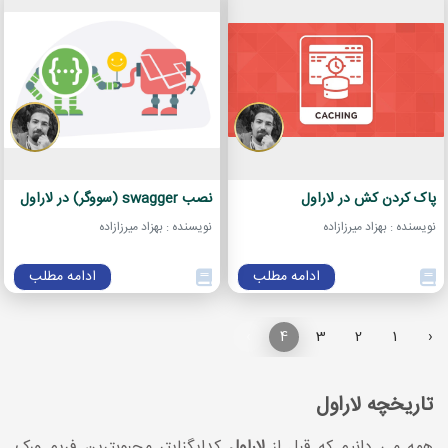
پاک کردن کش در لاراول
نصب swagger (سووگر) در لاراول
نویسنده : بهزاد میرزازاده
نویسنده : بهزاد میرزازاده
ادامه مطلب
ادامه مطلب
›
4
3
2
1
‹
تاریخچه لاراول
همه می دانیم که قبل از
لاراول
کدایگنایتر محبوبترین فریم ورک