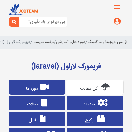
آژانس دیجیتال مارکتینگ
دوره های آموزشی
برنامه نویسی
فریمورک لاراول (laravel)
فریمورک لاراول (laravel)
کل مطالب
دوره ها
خدمات
مقالات
پکیج
فایل