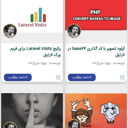
آپلود تصویر با کد گذاری base64 در
پکیج Laravel Visits برای فریم
لاراول
ورک لاراول
نویسنده : بهزاد میرزازاده
نویسنده : بهزاد میرزازاده
ادامه مطلب
ادامه مطلب