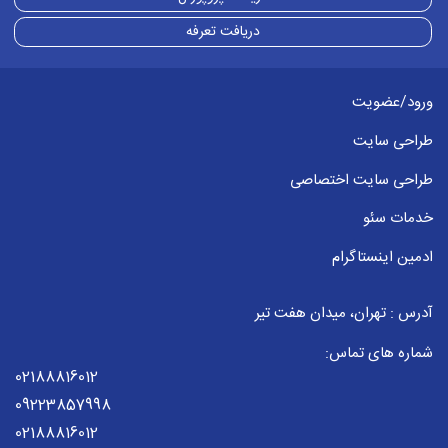
دریافت تعرفه
ورود/عضویت
طراحی سایت
طراحی سایت اختصاصی
خدمات سئو
ادمین اینستاگرام
آدرس : تهران، میدان هفت تیر
شماره های تماس:
02188816012
09223857998
02188816012