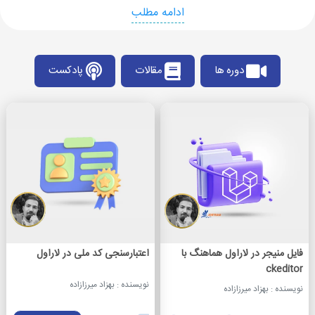
ادامه مطلب
دوره ها
مقالات
پادکست
فایل منیجر در لاراول هماهنگ با
اعتبارسنجی کد ملی در لاراول
ckeditor
نویسنده : بهزاد میرزازاده
نویسنده : بهزاد میرزازاده