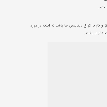
د
کنید.
نتیجه کوتاه برای آگهی استخدام : آگهی استخدام برنامه نویس لاراول باید دقیقا فقط تخصص لاراول ، php ، html ، css و کار با انواع دیتابیس ها باشد نه اینکه در مورد