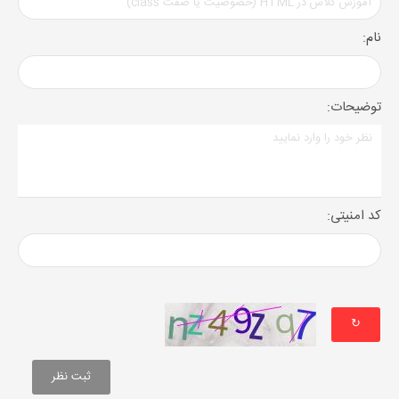
نام:
توضیحات:
کد امنیتی:
↻