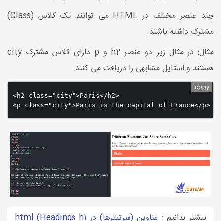
چند عنصر مختلف در HTML می توانند یک کلاس (Class)
مشترک داشته باشند.
مثال: در مثال زیر دو عنصر h2 و p دارای کلاس مشترک city
هستند و استایل مشابهی را دریافت می کنند.
copy
<h2 class="city">Paris</h2>

بیشتر بدانیم :
عناوین (سرتیترها) در html (Headings h1