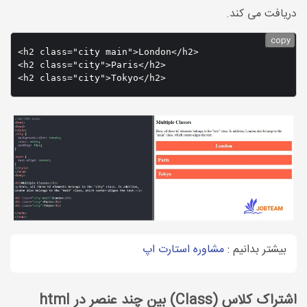
دریافت می کند.
copy
<h2 class="city main">London</h2>

<h2 class="city">Paris</h2>

بیشتر بدانیم :
مشاوره استارت اپ
اشتراک کلاس (Class) بین چند عنصر در html