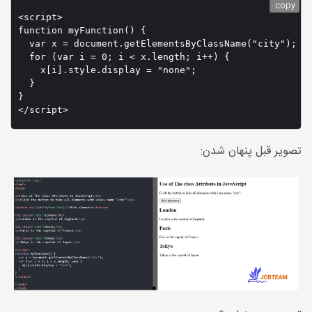
copy
<script>

function myFunction() {

  var x = document.getElementsByClassName("city");

  for (var i = 0; i < x.length; i++) {

    x[i].style.display = "none";

  }

}

تصویر قبل پنهان شدن: