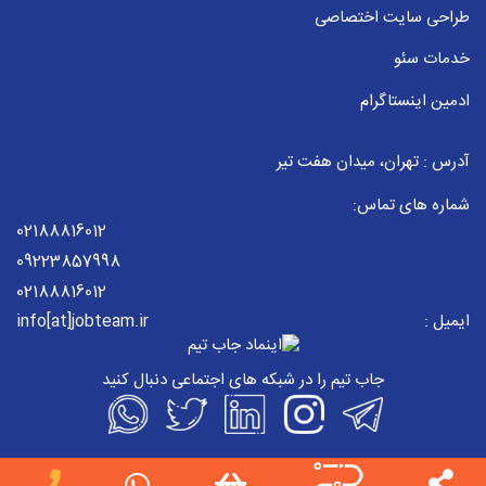
طراحی سایت اختصاصی
خدمات سئو
ادمین اینستاگرام
آدرس : تهران، میدان هفت تیر
شماره های تماس:
02188816012
09223857998
02188816012
ایمیل :
info[at]jobteam.ir
جاب تیم را در شبکه های اجتماعی دنبال کنید